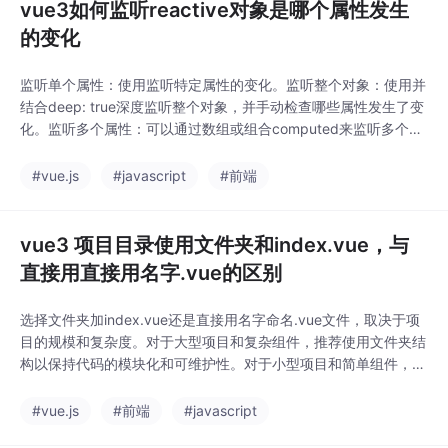
vue3如何监听reactive对象是哪个属性发生
的变化
监听单个属性：使用监听特定属性的变化。监听整个对象：使用并
结合deep: true深度监听整个对象，并手动检查哪些属性发生了变
化。监听多个属性：可以通过数组或组合computed来监听多个属
性的变化。使用toRefs：将reactive对象的属性转换为ref，然后分
别进行监听。这些方法可以帮助你灵活地监听reactive对象中的属
#vue.js
#javascript
#前端
性变化，根据实际需求选择合适的方式。
vue3 项目目录使用文件夹和index.vue，与
直接用直接用名字.vue的区别
选择文件夹加index.vue还是直接用名字命名.vue文件，取决于项
目的规模和复杂度。对于大型项目和复杂组件，推荐使用文件夹结
构以保持代码的模块化和可维护性。对于小型项目和简单组件，直
接使用名字命名.vue文件可以简化目录结构，加快开发速度。
#vue.js
#前端
#javascript