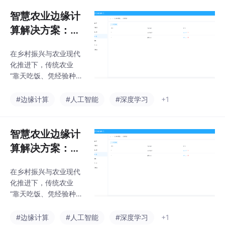
异常响应滞后、运维成
四阶段，典型企业年
本高等问题，成为制约
智慧农业边缘计
智能制造升级的核心瓶
算解决方案：让
颈。本方案基于边缘计
大棚 / 大田种植
算技术，通过 “多协议
​在乡村振兴与农业现代
更精准，实现降
兼容接入、本地实时决
化推进下，传统农业
策、极简运维管理” 三
本提质与高效管
“靠天吃饭、凭经验种
大核心能力，为离散制
理
植” 的模式已难以满足
造、流程工业等场景提
规模化、高品质的生产
#边缘计算
#人工智能
#深度学习
+1
供端到端的智能生产支
需求 —— 大棚温湿度靠
撑，助力企业实现 “降
人工巡查、水肥灌溉
本、提效、保安全” 的
“大水大肥”、病虫害发
智慧农业边缘计
升级目标。
现时已扩散、设备各自
算解决方案：让
为政难协同，这些痛点
大棚 / 大田种植
导致农业生产效率低、
​在乡村振兴与农业现代
更精准，实现降
资源浪费大、产品品质
化推进下，传统农业
不稳定。本方案基于
本提质与高效管
“靠天吃饭、凭经验种
“农业边缘计算网关”，
理
植” 的模式已难以满足
构建 “环境感知 - 本地
规模化、高品质的生产
#边缘计算
#人工智能
#深度学习
+1
决策 - 自动执行 - 数据