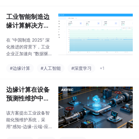
需求 —— 大棚温湿度靠
赋能” 的智慧农业闭
人工巡查、水肥灌溉
环，助力农户 / 农业企
“大水大肥”、病虫害发
工业智能制造边
业实现 “
现时已扩散、设备各自
缘计算解决方
为政难协同，这些痛点
案：破解设备互
导致农业生产效率低、
在 “中国制造 2025” 深
联与实时管控难
资源浪费大、产品品质
化推进的背景下，工业
不稳定。本方案基于
题
企业正加速向 “数据驱
“农业边缘计算网关”，
动、智能生产” 转型
构建 “环境感知 - 本地
—— 但在落地过程中，
#边缘计算
#人工智能
#深度学习
+1
决策 - 自动执行 - 数据
车间设备碎片化、生产
赋能” 的智慧农业闭
异常响应滞后、运维成
环，助力农户 / 农业企
本高等问题，成为制约
边缘计算在设备
业实现 “
智能制造升级的核心瓶
预测性维护中的
颈。本方案基于边缘计
应用：破解传统
算技术，通过 “多协议
该方案提出工业设备智
运维痛点，实现
兼容接入、本地实时决
能化预维护系统，采
策、极简运维管理” 三
实时预警与降本
用"感知-边缘-云端-应
大核心能力，为离散制
增效
用"四层架构，核心功能
造、流程工业等场景提