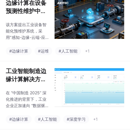
边缘计算在设备
预测性维护中的
应用：破解传统
该方案提出工业设备智
运维痛点，实现
能化预维护系统，采
实时预警与降本
用"感知-边缘-云端-应
增效
用"四层架构，核心功能
在边缘层实现毫秒级故
#边缘计算
#运维
#人工智能
+1
障检测。通过多源数据
采集、轻量化AI算法
（孤立森林+小波分析
工业智能制造边
+简化LSTM）实现本地
缘计算解决方
实时预警，故障预警准
案：破解设备互
确率≥90%，响应时间≤
在 “中国制造 2025” 深
联与实时管控难
100ms。系统可降低设
化推进的背景下，工业
备故障率60%、减少停
题
企业正加速向 “数据驱
机损失60%、节省运维
动、智能生产” 转型
成本50%，支持多类工
—— 但在落地过程中，
#边缘计算
#人工智能
#深度学习
+1
业设备接入。实施分试
车间设备碎片化、生产
点、验证、推广、优化