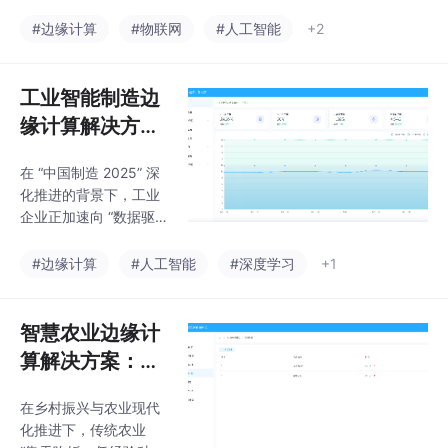
节支持自动发现与参数适配，运维过程实现关键状态可视化，控制
成本50%，支持多类工
环节通过规则引擎实现自动化，减少团队在配置、调试、值守等环
#边缘计算
#物联网
#人工智能
+2
业设备接入。实施分试
节的精力消耗，将人力聚焦于业务优化。：具备心跳检测、Qos 等
点、验证、推广、优化
级保障机制，即便在网络波动场景下，也能确
四阶段，典型企业年
工业智能制造边
缘计算解决方
案：破解设备互
在 “中国制造 2025” 深
联与实时管控难
化推进的背景下，工业
题
企业正加速向 “数据驱
动、智能生产” 转型
—— 但在落地过程中，
#边缘计算
#人工智能
#深度学习
+1
车间设备碎片化、生产
异常响应滞后、运维成
本高等问题，成为制约
智慧农业边缘计
智能制造升级的核心瓶
算解决方案：让
颈。本方案基于边缘计
大棚 / 大田种植
算技术，通过 “多协议
​在乡村振兴与农业现代
更精准，实现降
兼容接入、本地实时决
化推进下，传统农业
策、极简运维管理” 三
本提质与高效管