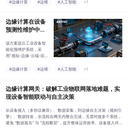
在边缘层实现毫秒级故
#边缘计算
#运维
#人工智能
+1
供端到端的智能生产支
障检测。通过多源数据
撑，助力企业实现 “降
采集、轻量化AI算法
本、提效、保安全” 的
（孤立森林+小波分析
边缘计算在设备
升级目标。
+简化LSTM）实现本地
预测性维护中的
实时预警，故障预警准
应用：破解传统
确率≥90%，响应时间≤
该方案提出工业设备智
运维痛点，实现
100ms。系统可降低设
能化预维护系统，采
备故障率60%、减少停
实时预警与降本
用"感知-边缘-云端-应
机损失60%、节省运维
增效
用"四层架构，核心功能
成本50%，支持多类工
在边缘层实现毫秒级故
#边缘计算
#运维
#人工智能
+1
业设备接入。实施分试
障检测。通过多源数据
点、验证、推广、优化
采集、轻量化AI算法
四阶段，典型企业年
（孤立森林+小波分析
边缘计算网关：破解工业物联网落地难题，实
+简化LSTM）实现本地
现设备智能联动与自主决策
实时预警，故障预警准
确率≥90%，响应时间≤
从设备接入（多协议兼容）、数据采集，到边缘自主决策（规则引
100ms。系统可降低设
擎）、数据转发，全流程在网关内整合完成，无需对接多个系统，
备故障率60%、减少停
避免 “数据孤岛” 与 “流程断层”，提升整体运营效率。设备接入环
机损失60%、节省运维