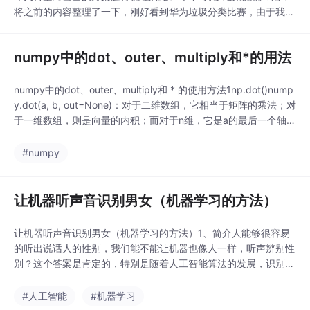
将之前的内容整理了一下，刚好看到华为垃圾分类比赛，由于我的
工作内容还是偏图像，所以就想玩玩，有幸拿了一个亚军。这次比
赛是基于华为云的modelArts平台，免费的gpu硬件环境，全新的
numpy中的dot、outer、multiply和*的用法
结果提交验证方法。感谢组织方华为云，喜欢打比赛的小伙伴也可
以多留意该平台，会不定期举办各种数据类..
numpy中的dot、outer、multiply和 * 的使用方法1np.dot()​nump
y.dot(a, b, out=None)：对于二维数组，它相当于矩阵的乘法；对
于一维数组，则是向量的内积；而对于n维，它是a的最后一个轴向
和b的倒数第二个轴向的乘积和。代码如下：一维数组>>> np.dot
(3, 4)12>>> np.dot([2, 3], [4,
#numpy
让机器听声音识别男女（机器学习的方法）
让机器听声音识别男女（机器学习的方法）1、简介​人能够很容易
的听出说话人的性别，我们能不能让机器也像人一样，听声辨别性
别？这个答案是肯定的，特别是随着人工智能算法的发展，识别性
能是不断的提升。本实验就是通过声音识别男女性别。主要分为三
个部分，第一是对声音文件进行特征提取，第二是通过机器学习方
#人工智能
#机器学习
法建立男女性别分类模型，第三则是加载模型进行声音文件测试。