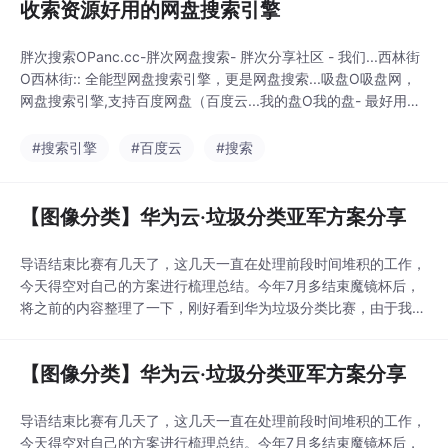
收索资源好用的网盘搜索引擎
胖次搜索OPanc.cc-胖次网盘搜索- 胖次分享社区 - 我们...西林街
O西林街:: 全能型网盘搜索引擎，更是网盘搜索...吸盘O吸盘网，
网盘搜索引擎,支持百度网盘（百度云...我的盘O我的盘- 最好用的
网盘搜索引擎搜盘盘O网页链接飞讯O飞迅搜索-网盘搜索神器网盘
屋O网页链接盘多多O百度云盘-百度云搜索-百度云盘资源搜索-百
#搜索引擎
#百度云
#搜索
度...云搜O网页链
【图像分类】华为云·垃圾分类亚军方案分享
导语结束比赛有几天了，这几天一直在处理前段时间堆积的工作，
今天得空对自己的方案进行梳理总结。今年7月多结束魔镜杯后，
将之前的内容整理了一下，刚好看到华为垃圾分类比赛，由于我的
工作内容还是偏图像，所以就想玩玩，有幸拿了一个亚军。这次比
赛是基于华为云的modelArts平台，免费的gpu硬件环境，全新的
【图像分类】华为云·垃圾分类亚军方案分享
结果提交验证方法。感谢组织方华为云，喜欢打比赛的小伙伴也可
以多留意该平台，会不定期举办各种数据类..
导语结束比赛有几天了，这几天一直在处理前段时间堆积的工作，
今天得空对自己的方案进行梳理总结。今年7月多结束魔镜杯后，