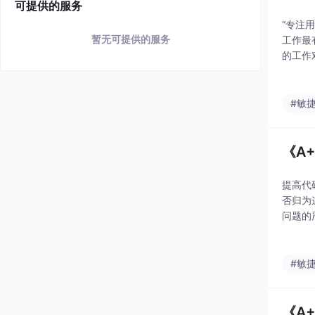
可提供的服务
“专注
暂无可提供的服务
工作最
的工作
后分配
什么价
#敏
《A
提高代
否归为
问题的
内部立
以之前
#敏
《A