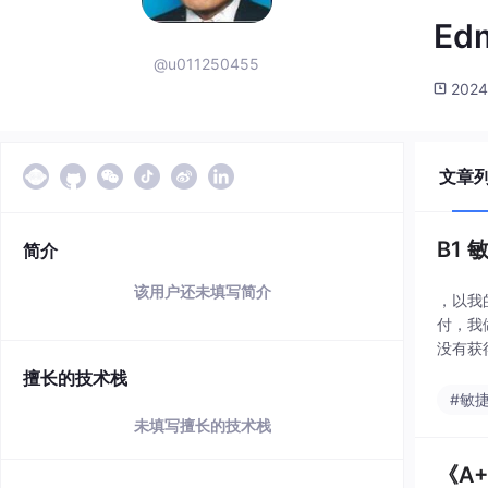
Ed
@u011250455
2024
文章
B1
简介
该用户还未填写简介
，以我
付，我
没有获
元素，
擅长的技术栈
#敏
未填写擅长的技术栈
《A