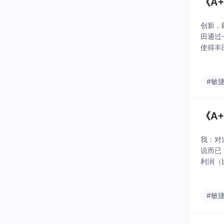
《A
创新，
田通过
使得丰
使团队
#敏
《A
我：对
说而已
利润（
指标都
软件开
#敏