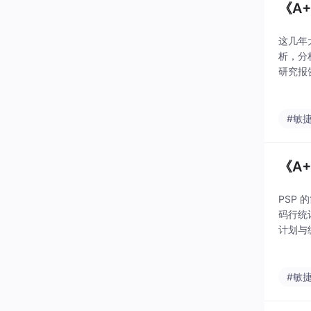
《A
这几年
析，分
研究报
EEE杂
#敏
《A
PSP
码行统
计划与统
成熟度
#敏