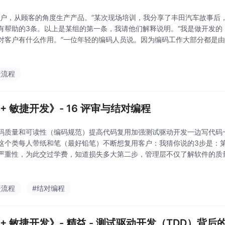
用户，从顾客的角度生产产品。”某次现场培训，我分享了丰田汽车故事后
有帮助的3条。以上是某组的第一条，我请他们解释说明。“我是做开发的
对客户有什么作用。”一位年轻的编码人员说。因为编码工作大部分都是
，所以如果你随便问身边的编码人员，70-80%的可能不知道用户为什么
值。这位年
捷流程
++ 敏捷开发》- 16 评审与结对编程
码质量和可读性（编码规范）提高代码复用加强测试驱动开发一边写代码
这个类每人带纸和笔（最好铅笔）不断想复用客户：我猜你说的3步是：
严重性，为此交过学费，知道损失多大第二步，管理层不仅了解软件的质
项做培训和投入资源（人力），做过程改进第三步才是具体的培训课。因
做完了结对编程培训
捷流程
#结对编程
++ 敏捷开发》- 精益 - 测试驱动开发（TDD）背后