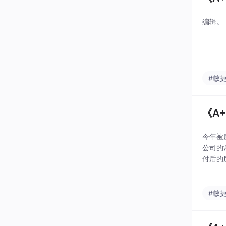
编辑。
#敏
《A+
今年被
公司的
付后的
控。从
与
#敏