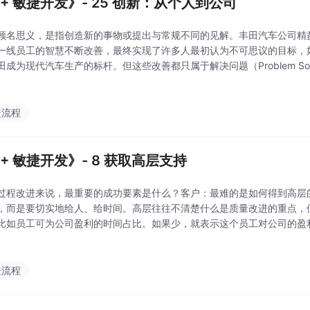
++ 敏捷开发》- 25 创新：从个人到公司
顾名思义，是指创造新的事物或提出与常规不同的见解。丰田汽车公司精益生
一线员工的智慧不断改善，最终实现了许多人最初认为不可思议的目标，如“
田成为现代汽车生产的标杆。但这些改善都只属于解决问题（Problem So
迭代回顾时针对缺陷排除率分析根因也不能算是创新）。为什么有些公司
捷流程
++ 敏捷开发》- 8 获取高层支持
过程改进来说，最重要的成功要素是什么？客户：最难的是如何得到高层
，而是要切实地给人、给时间。高层往往不清楚什么是质量改进的重点，
比如员工可为公司盈利的时间占比。如果少，就表示这个员工对公司的盈
非常清楚。我：非常赞同。我们可以利用评估机会来引起高层对质量改进
发的各种问题，难以
捷流程