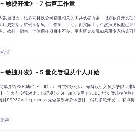
++ 敏捷开发》- 7 估算工作量
大数据很火，很多高科技公司都推相关的工具或者方案，很多软件开发项
析历史数据，准确预估项目工作量、工期。但实际上，虽然预测模型已经
告、教材、指南，但使用在项目中不多。更多研究发现如果用专家估算可能更
志中的文章，Jorgensen先生的结论。
捷流程
++ 敏捷开发》- 5 量化管理从个人开始
 的简单介绍PSP0基础 - 工时：计划与实际对比；每阶段引入多少缺陷；排除
计 - 计划与实际对比；代码规范PSP1加入使用 PROBE 方法 做规模估算
计PSP3Cyclic process 先做策划与总体设计，然后多轮开发 ， 有点
模型类似，也是按部就班一步步，帮助软件工程师利用度量
捷流程