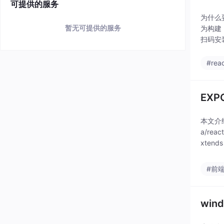
可提供的服务
为什么要
暂无可提供的服务
为构建
扫码安
可，你
#reac
EXP
本文介绍
a/re
xten
k
#前
wind