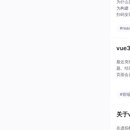
为什么要
为构建
扫码安
可，你
#reac
vue
最近突
题。结
页面会
ue3 + 
#前
关于
在虚拟