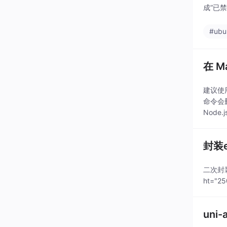
成“已
#ubu
在 M
建议使
命令会
Node
官方包
封装e
二次封装el
ht="250
uni