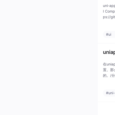
uni-ap
I Comp
ps://g
#ui
un
在un
置。那
的。/
路过！
#uni