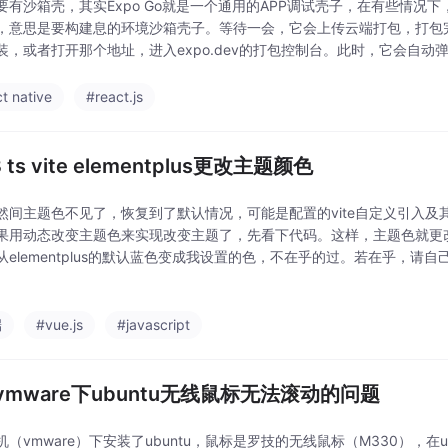
有沙箱壳，其实Expo Go就是一个通用的APP调试壳子，在有些情况下，可能会
，意思是要构建息的环境沙箱壳子。等待一会，它会上传云端打包，打包
装，或者打开那个地址，进入expo.dev的打包控制台。此时，它会自
只要等待它自动完成，且会自
t native
#react.js
3 ts vite elementplus更改主题颜色
然间主题色不见了，恢复到了默认情况，可能是配置的vite自定义引入及
果用动态改变主题色来实现改变主题了，先看下代码。这样，主题色就更
从elementplus的默认蓝色变成我设置的色，不在乎的过。若在乎，请
ts + vite + elementplus。
端
#vue.js
#javascript
vmware下ubuntu无线鼠标无法滚动的问题
机（vmware）下安装了ubuntu，鼠标是罗技的无线鼠标（M330），在