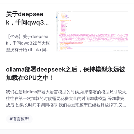
关于deepsee
k，千问qwq32
B等大模型没有
【代码】关于deepsee
开始＜think＞问
k，千问qwq32B等大模
题的解决方案！
型没有开始<think>问题
的解决方案！
ollama部署deepseek之后，保持模型永远被
加载在GPU之中！
我们在使用ollma部署大语言模型的时候,如果部署的模型尺寸较大,
往往在第一次加载的时候需要花费大量的时间加载模型;等加载完
成后,如果长时间不调用模型,我们会发现模型已经被释放掉了,又要
重新加载,导致体验感极差。
#语言模型