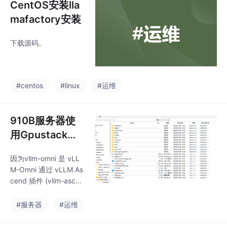
CentOS安装lla
mafactory安装
下载源码。
#centos
#linux
#运维
910B服务器使
用Gpustack通
过vllm-omni部
因为vllm-omni 是 vLL
署qwen-image
M-Omni 通过 vLLM As
2511
cend 插件 (vllm-ascen
d) 支持 NPU。所以没
有根据官方文档 vllm-O
#服务器
#运维
mini，如果要容器化，
只能运行在vllm-ascen