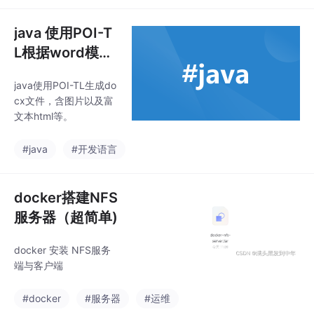
只能运行在vllm-ascen
d昇腾环境中，所以 我
java 使用POI-T
们需要在容器中安装成
L根据word模
功 vLLM-Omni 并打包
版，生成word
成可以一键在GPUstac
java使用POI-TL生成do
文件，含图片，
k启动中启动的docker
cx文件，含图片以及富
镜像。打包方式：1.启
富文本。
文本html等。
动 ascend环境特别说
明：这个目录是
#java
#开发语言
docker搭建NFS
服务器（超简单)
docker 安装 NFS服务
端与客户端
#docker
#服务器
#运维