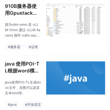
d昇腾环境中，所以 我
910B服务器使
们需要在容器中安装成
用Gpustack通
功 vLLM-Omni 并打包
过vllm-omni部
成可以一键在GPUstac
因为vllm-omni 是 vLL
署qwen-image
k启动中启动的docker
M-Omni 通过 vLLM As
镜像。打包方式：1.启
2511
cend 插件 (vllm-ascen
动 ascend环境特别说
d) 支持 NPU。所以没
明：这个目录是
有根据官方文档 vllm-O
#服务器
#运维
mini，如果要容器化，
只能运行在vllm-ascen
d昇腾环境中，所以 我
java 使用POI-T
们需要在容器中安装成
L根据word模
功 vLLM-Omni 并打包
版，生成word
成可以一键在GPUstac
java使用POI-TL生成do
文件，含图片，
k启动中启动的docker
cx文件，含图片以及富
镜像。打包方式：1.启
富文本。
文本html等。
动 ascend环境特别说
明：这个目录是
#java
#开发语言