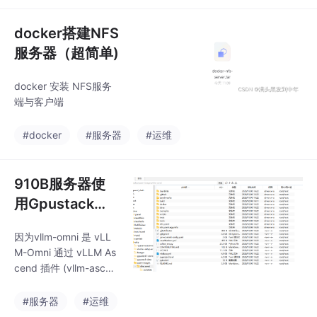
docker搭建NFS
服务器（超简单)
docker 安装 NFS服务
端与客户端
#docker
#服务器
#运维
910B服务器使
用Gpustack通
过vllm-omni部
因为vllm-omni 是 vLL
署qwen-image
M-Omni 通过 vLLM As
2511
cend 插件 (vllm-ascen
d) 支持 NPU。所以没
有根据官方文档 vllm-O
#服务器
#运维
mini，如果要容器化，