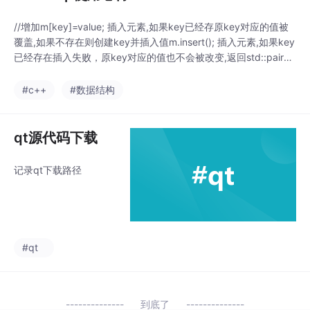
//增加m[key]=value; 插入元素,如果key已经存原key对应的值被
覆盖,如果不存在则创建key并插入值m.insert(); 插入元素,如果key
已经存在插入失败，原key对应的值也不会被改变,返回std::pair<it
erator, bool>，根据bool判断是否插入成功。m.emplace; 直接构
造新元素，从而避免复制和移动操作，如果key已经存在插入失
#c++
#数据结构
败，原k
qt源代码下载
记录qt下载路径
#qt
到底了