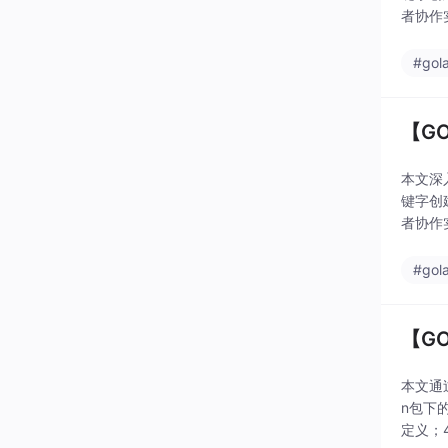
者协作实
e、Gru
#gol
【G
本文深入
键字创
者协作实
e、Gru
#gol
【G
本文通
n包下
定义；4