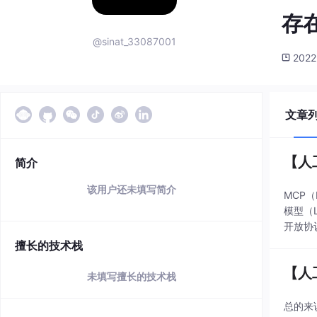
存在
@sinat_33087001
2022
文章
【人工
简介
该用户还未填写简介
MCP（
模型（
开放协议
可结合
擅长的技术栈
【人
未填写擅长的技术栈
总的来