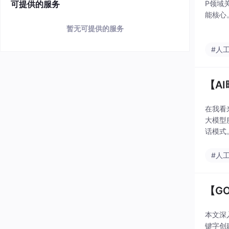
可提供的服务
P领域
能核心
达。举
暂无可提供的服务
#人
【A
在我看
大模型
话模式
人员出
#人
【G
本文深入
键字创