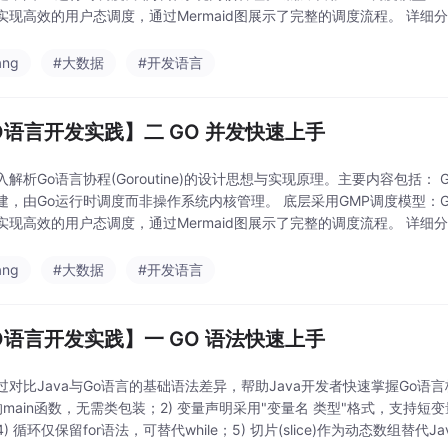
现高效的用户态调度，通过Mermaid图展示了完整的调度流程。 详细分析了G
n
ang
#大数据
#开发语言
O语言开发实践】二 GO 并发快速上手
解析Go语言协程(Goroutine)的设计思想与实现原理。主要内容包括： G
建，由Go运行时调度而非操作系统内核管理。 底层采用GMP调度模型：
现高效的用户态调度，通过Mermaid图展示了完整的调度流程。 详细分析了G
n
ang
#大数据
#开发语言
O语言开发实践】一 GO 语法快速上手
过对比Java与Go语言的基础语法差异，帮助Java开发者快速掌握Go语言
的main函数，无需类包装；2) 变量声明采用"变量名 类型"格式，支持短变
) 循环仅保留for语法，可替代while；5) 切片(slice)作为动态数组替代Jav