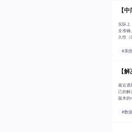
【中
实际上，
全准确。
久性（Du
#系
【解决
最近遇
己的解决
版本的m
#数