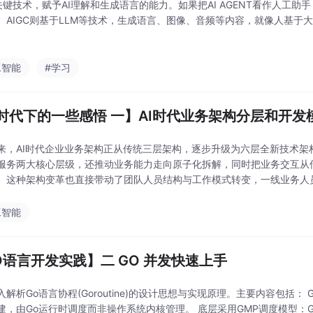
关键技术，赋予AI理解和生成语言的能力。如果把AI AGENT看作人工助
。AIGC则基于LLM等技术，生成语言、图像、音频等内容，就像人基于
个例子：云雀模型是LLM，豆包的问答查询基于此，是AIGC在语言领域
工智能
#学习
I时代下的一些感悟 一】AI时代业务架构分层和开发
来，AI时代企业业务架构正从传统三层架构，逐步升级为六层全新技术架构
服务两大核心层级，还推动业务能力走向原子化拆解，同时把业务交互从
。这种架构变革也直接带动了团队人员结构与工作模式转变，一线业务人
现明显职业分流，行业也顺势催生了智能体治理、模型工程
工智能
O语言开发实践】二 GO 并发快速上手
解析Go语言协程(Goroutine)的设计思想与实现原理。主要内容包括： G
建，由Go运行时调度而非操作系统内核管理。 底层采用GMP调度模型：