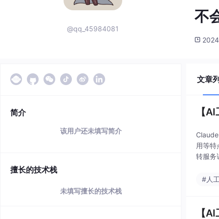
不
@qq_45984081
2024
文章
【AI
简介
该用户还未填写简介
Clau
用等特点
转服务
擅长的技术栈
#人
未填写擅长的技术栈
【AI