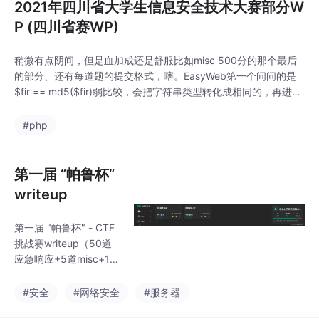
2021年四川省大学生信息安全技术大赛部分W
P (四川省赛WP)
稍微有点阴间，但是血加成还是舒服比如misc 500分的那个最后
的部分、还有每道题的提交格式，嗐。EasyWeb第一个问问的是
$fir == md5($fir)弱比较，会把字符串类型转化成相同的，再进行
比较。绕过只需要找一个0e开头的并且md5之后也是0e开头，公
网电脑一搜即可payload:10.1.117.1:20000/?fir=0e215962017回
#php
显得到TheFlagFi1e.php，
第一届 “帕鲁杯“
writeup
第一届 "帕鲁杯" - CTF
挑战赛writeup（50道
应急响应+5道misc+1cr
y1web）
#安全
#网络安全
#服务器