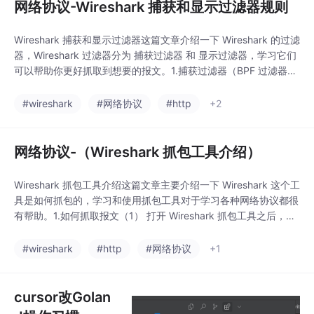
网络协议-Wireshark 捕获和显示过滤器规则
Wireshark 捕获和显示过滤器这篇文章介绍一下 Wireshark 的过滤
器，Wireshark 过滤器分为 捕获过滤器 和 显示过滤器，学习它们
可以帮助你更好抓取到想要的报文。1.捕获过滤器（BPF 过滤器）
捕获过滤器是在报文抓取之前的一种过滤，可以指定抓取满足过滤
条件的报文内容:用于减少抓取的报文体积使用 BPF 语法，功能相
#wireshark
#网络协议
#http
+2
对有限1.1 捕获过滤器使用方法在 Wireshark 面板点
网络协议-（Wireshark 抓包工具介绍）
Wireshark 抓包工具介绍这篇文章主要介绍一下 Wireshark 这个工
具是如何抓包的，学习和使用抓包工具对于学习各种网络协议都很
有帮助。1.如何抓取报文（1） 打开 Wireshark 抓包工具之后，点
击 捕获->选项：（2）在新打开的 捕获选项 可以看到如下界面：
（3）在 捕获选项 界面点击 Output 可以看到如下界面：（4）在
#wireshark
#http
#网络协议
+1
捕获选项 界面点击 选项 可以看到如下界面：（
cursor改Golan