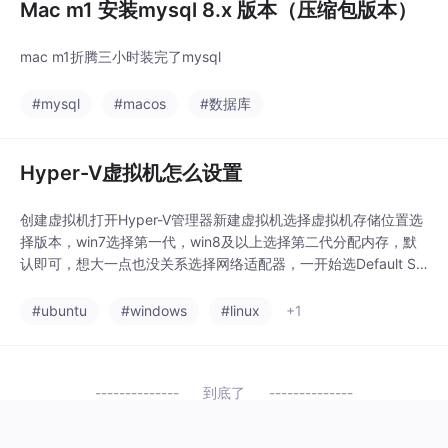
Mac m1 安装mysql 8.x 版本（压缩包版本）
mac m1折腾三小时装完了mysql
#mysql
#macos
#数据库
Hyper-V虚拟机怎么设置
创建虚拟机打开Hyper-V管理器新建虚拟机选择虚拟机存储位置选
择版本，win7选择第一代，win8及以上选择第二代分配内存，默
认即可，想大一点也没关系选择网络适配器，一开始选Default Sw
itch就行，后面还需要配置创建虚拟硬盘，默认就行装系统，映像
文件自己去下载就好配置虚拟机取消安全启动，不然无法启动创建
#ubuntu
#windows
#linux
+1
虚拟交换机，不然虚拟机无法联网物理机桥接虚拟交换机，同时选
中这两个，右键桥接使用虚拟
到底了