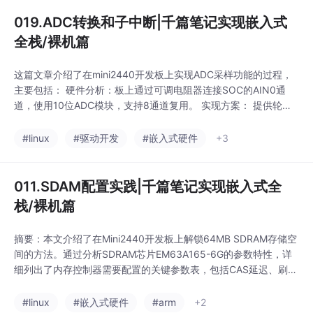
轮询和中断两种接口
019.ADC转换和子中断|千篇笔记实现嵌入式
全栈/裸机篇
这篇文章介绍了在mini2440开发板上实现ADC采样功能的过程，
主要包括： 硬件分析：板上通过可调电阻器连接SOC的AIN0通
道，使用10位ADC模块，支持8通道复用。 实现方案： 提供轮询
和中断两种工作模式 通过ADCCON寄存器配置分频、通道选择和
启动转换 使用ADCDAT0寄存器读取10位转换结果 关键代码实
#linux
#驱动开发
#嵌入式硬件
+3
现： 初始化ADC时钟和通道配置 中断处理函数读取转换结果 提供
轮询和中断两种接口
011.SDAM配置实践|千篇笔记实现嵌入式全
栈/裸机篇
摘要：本文介绍了在Mini2440开发板上解锁64MB SDRAM存储空
间的方法。通过分析SDRAM芯片EM63A165-6G的参数特性，详
细列出了内存控制器需要配置的关键参数表，包括CAS延迟、刷新
周期等。采用汇编语言实现了SDRAM初始化程序，并将其置于.da
ta段处理之前执行。最后提供了SDRAM测试方案，包括地址线/数
#linux
#嵌入式硬件
#arm
+2