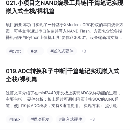
021.小项目之NAND烧录工具链|千篇笔记实现
嵌入式全栈/裸机篇
项目摘要 本项目实现了一种基于XModem-CRC协议的串口烧录方
案，可将文件通过串口传输并写入NAND Flash。方案包含设备端
裸机程序与Python上位机工具"要你命3000"。设备端新增支持任
意地址读取的NAND功能，并实现XModem接收逻辑，上位机提供
图形化操作界面。传输过程采用"停-等"协议，通过CRC校验保证
#pyqt
#qt
#嵌入式硬件
+3
数据可靠性。该方案为嵌入式系统开发
019.ADC转换和子中断|千篇笔记实现嵌入式
全栈/裸机篇
这篇文章介绍了在mini2440开发板上实现ADC采样功能的过程，
主要包括： 硬件分析：板上通过可调电阻器连接SOC的AIN0通
道，使用10位ADC模块，支持8通道复用。 实现方案： 提供轮询
和中断两种工作模式 通过ADCCON寄存器配置分频、通道选择和
启动转换 使用ADCDAT0寄存器读取10位转换结果 关键代码实
#linux
#驱动开发
#嵌入式硬件
+3
现： 初始化ADC时钟和通道配置 中断处理函数读取转换结果 提供