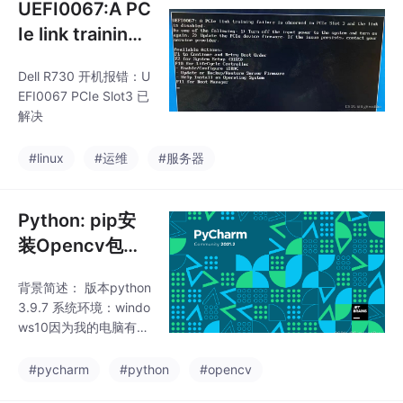
UEFI0067:A PC
Ie link training f
ailure is observ
Dell R730 开机报错：U
ed in PCIe Slot
EFI0067 PCIe Slot3 已
3 and the link i
解决
s disabled. (已
解决)
#linux
#运维
#服务器
Python: pip安
装Opencv包成
功，但在Pychar
背景简述： 版本python
m中无法使用
3.9.7 系统环境：windo
ws10因为我的电脑有多
个用户（管理员加我常
用的那个），以及我第
#pycharm
#python
#opencv
一次把python装到了D