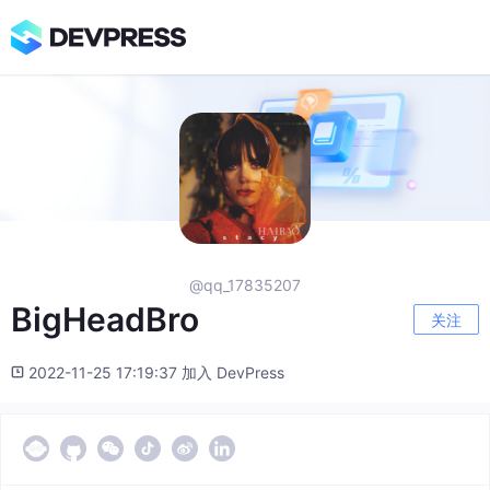
@qq_17835207
BigHeadBro
关注
2022-11-25 17:19:37 加入 DevPress