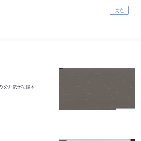
关注
格划分并赋予碰撞体