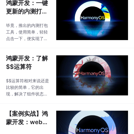
鸿蒙开发：一键
更新的内测打包
工具“火了”
毕竟，推出的内测打包
工具，使用简单，轻轻
点击一下，便实现了即
打包即验证，再也不用
等待审核，可以说解决
鸿蒙开发：了解
了鸿蒙开发中的一大痛
点，那就是测试的及时
$$运算符
性，在当下整个鸿蒙市
场中，内测打包工具绝
$$运算符相对来说还是
对是辅助测试验证的必
比较的简单，它的出
备工具。
现，解决了组件状态和
变量同步的问题，还有
一点需要知道，在$$绑
【案例实战】鸿
定的变量变化时，会触
发UI的同步刷新，当然
蒙开发：web页
了在你使用到该变量的
面如何适配深色
时候。