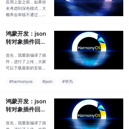
应用上架之前，如果你
模式
未考虑到深色模式，大
概率会审核不通过，问
题原因为：应用存在应
用未适配深色模式显示
鸿蒙开发：json
问题，不符合鸿蒙应用
UX设计规范。
转对象插件回来
了
首先，我重新编译了插
件，进行了上传，大家
可以下载最新的安装包
进行体验了，还是和以
前一样，提供了在线版
#harmonyos
#json
#华为
和IDE插件版，两个选
择，最新的版本，除了
升级了版本，兼容了最
鸿蒙开发：json
新的DevEco Studio ，
转对象插件回来
还做了一层优化，就是
了
针对嵌套对象和属性的
首先，我重新编译了插
生成，使用方式呢，一