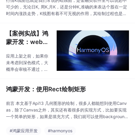
行情K线图也就是我们常说的蜡烛图，是金融类软件里可以说必不
可少的，无论日K, 周K,月K，还是分钟K,准确的来表达个股在一定
时间内涨跌走势，K线图有着不可无视的作用，其绘制过程也是彰
显一个程序员对自定义控件的熟练程度，尤其是对Canvas的灵活
运用，绘线，绘边框，及位置的选取，比例的分配，今天这个Dem
【案例实战】鸿
o,则一步步为你诠释。按惯例，先看下今天要实现的效果，整个De
mo地址为：h
蒙开发：web页
面如何适配深色
应用上架之前，如果你
模式
未考虑到深色模式，大
概率会审核不通过，问
题原因为：应用存在应
用未适配深色模式显示
鸿蒙开发：使用Rect绘制矩形
问题，不符合鸿蒙应用
UX设计规范。
前言 本文基于Api13 几何图形的绘制，很多人都能想到使用Canv
as，除了Canvas之外，其实还有着很多的实现方式，比如要实现
一个简单的矩形，如果是填充方式，我们就可以使用background
Color，设置一定宽高即可，如果是轮廓边框模式，我们就可以使
用border，我们可以简单列举一下： 实现一个长100，宽100，背
#鸿蒙应用开发
#harmonyos