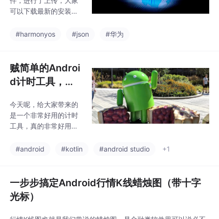
件，进行了上传，大家
年前的文章中有过详细
可以下载最新的安装包
的概述，这里呢也简单
进行体验了，还是和以
介绍一下。
前一样，提供了在线版
#harmonyos
#json
#华为
和IDE插件版，两个选
择，最新的版本，除了
升级了版本，兼容了最
贼简单的Androi
新的DevEco Studio ，
d计时工具，老
还做了一层优化，就是
铁，还不试用起
针对嵌套对象和属性的
今天呢，给大家带来的
来。
生成，使用方式呢，一
是一个非常好用的计时
年前的文章中有过详细
工具，真的非常好用，
的概述，这里呢也简单
用过之后，你会发现，
介绍一下。
延时和定时，真的从未
#android
#kotlin
#android studio
+1
如此简单。
一步步搞定Android行情K线蜡烛图（带十字
光标）