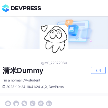
@m0_72372080
清米Dummy
关注
I'm a normal CV-student
2023-10-24 19:41:24 加入 DevPress