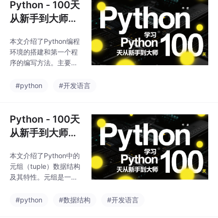
Python - 100天
从新手到大师：
第二天第一个Py
本文介绍了Python编程
thon程序
环境的搭建和第一个程
序的编写方法。主要推
荐了PyCharm作为集成
开发环境，详细讲解了
#python
#开发语言
其下载、安装和使用流
程。同时比较了Python
默认交互式环境与IPyth
Python - 100天
on的区别，并简要提及
从新手到大师：
了Visual Studio Code
第十天常用数据
这款文本编辑器。最后
本文介绍了Python中的
结构之元组
以经典的"hello, worl
元组（tuple）数据结构
d"程序为例，展示了Py
及其特性。元组是一种
thon的基本语法特点，
不可变的有序序列，与
包括print函数的使用、
列表的主要区别在于其
#python
#数据结构
#开发语言
字符串表示
不可修改性。文章详细