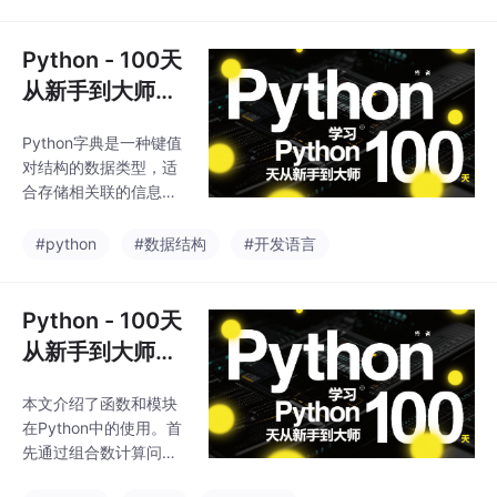
式，包括单引号、双引
集-等）以及常用方法
号、三引号以及转义字
（如add、remov
符和原始字符串。文章
Python - 100天
详细讲解了字符串的各
从新手到大师：
种运算，如拼接、重
第十三天常用数
复、比较、成员判断
Python字典是一种键值
据结构之字典
等，并展示了获取长
对结构的数据类型，适
度、索引切片和字符遍
合存储相关联的信息。
历的方法。最后介绍了
相比列表、元组和集
字符串常用方法，特别
合，字典能更清晰地表
#python
#数据结构
#开发语言
是大小写转换相关操
达数据含义，通过键快
作。需要注意的是，字
速访问值。字典可用{}
符串是不可变类型，所
或dict()创建，键必须是
Python - 100天
有操作都会生成新字符
不可变类型（如字符
串而不会改变原字符
从新手到大师：
串、数字、元组），而
串。
第十四天函数和
值可以是任意类型。常
本文介绍了函数和模块
模块
用操作包括成员检查（i
在Python中的使用。首
n）、索引访问（[]）、
先通过组合数计算问题
遍历键值对（items()）
引出函数的概念，展示
等。字典还提供get()、