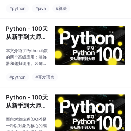
方案：1）生成随机验证
置高阶函数如filter、ma
码的函数，支持自定义
#python
#java
#算法
p和reduce，以及如何
长度；2）判断素数的优
用lambda函数替代简单
化算法；3）计算最大
函数定义。这些技巧能
公约数和最小公倍数的
Python - 100天
帮
函数设计；4）数据统
从新手到大师：
计函数集，包括均值、
第十七天函数高
中位数、方差等统计
本文介绍了Python函数
级应用
量；5）双色球随机选
的两个高级应用：装饰
号程序的函数式重构。
器和递归调用。装饰器
每个实例都包含详细代
是一种特色语法，能够
码和关键说明，体现了
在不修改原函数代码的
#python
#开发语言
Python函数在解决实际
情况下为其添加额外功
问题时的灵活性和模块
能，通过高阶函数实
化编程优势。
现。文中以记录函数执
Python - 100天
行时间为例，详细讲解
从新手到大师：
了装饰器的定义和使用
第十八天面向对
方法，包括语法糖和取
面向对象编程(OOP)是
象编程入门
消装饰器的方式。递归
一种以对象为核心的编
调用部分则简要提及了