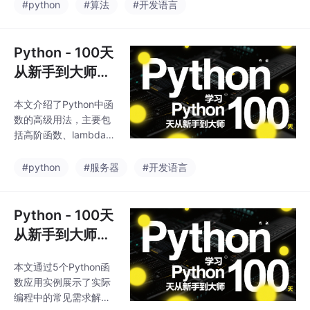
如何通过定义函数解决
#python
#算法
#开发语言
update()、keys()、val
代码重复问题。文章详
ues()等方法，方便数据
细讲解了函数的定义方
操作
法、参数传递（包括位
Python - 100天
置参数、关键字参数、
从新手到大师：
强制位置参数和命名关
第十六天函数使
键字参数）、返回值等
本文介绍了Python中函
用进阶
核心概念。其中强调了
数的高级用法，主要包
函数封装和代码复用的
括高阶函数、lambda函
重要性，并演示了如何
数和偏函数。高阶函数
利用Python标准库中的
通过将函数作为参数或
#python
#服务器
#开发语言
函数（如math.factoria
返回值，增强了代码的
l）来简化代码。最后通
灵活性和复用性。lamb
过骰子游戏示例展示了
da函数是一种简洁的匿
Python - 100天
带默认值参数
名函数，适合简单的单
从新手到大师：
行表达式。偏函数则通
第十五天函数应
过固定部分参数，创建
本文通过5个Python函
用实战
具有预设配置的新函
数应用实例展示了实际
数，减少重复代码。文
编程中的常见需求解决
中还展示了如何使用内