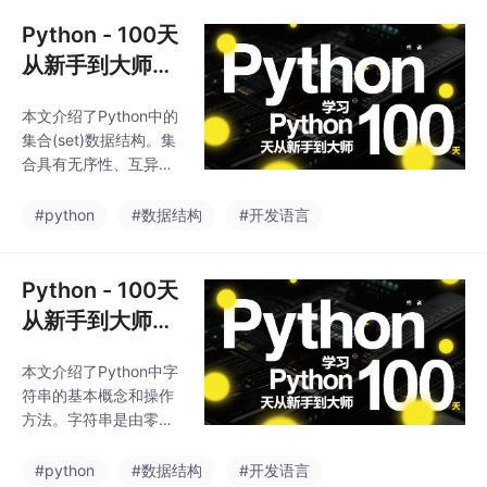
讲解了元组的定义、运
算、打包解包操作，以
Python - 100天
及元组与列表的转换方
从新手到大师：
法。通过实例代码展示
第十二天常用数
了元组的基本操作，包
本文介绍了Python中的
据结构之集合
括索引、切片、循环遍
集合(set)数据结构。集
历等，并比较了元组与
合具有无序性、互异性
列表在创建时间和线程
和确定性三大特性，与
安全方面的优势。此
数学中的集合概念一
#python
#数据结构
#开发语言
外，还介绍了利用元组
致。集合通过{}或set()
实现变量值交换的便捷
创建，支持成员运算、
方法。最后总结了元组
交集、并集、差集等丰
Python - 100天
和列表的核心区别，建
富操作。集合中的元素
议在适当场
从新手到大师：
必须为不可变类型(hash
第十一天常用数
able)，因其底层采用哈
本文介绍了Python中字
据结构之字符串
希存储，使得成员运算
符串的基本概念和操作
效率优于列表。文章还
方法。字符串是由零个
详细讲解了集合的遍历
或多个字符组成的序
方法、各种运算操作
列，支持多种定义方
#python
#数据结构
#开发语言
（如交集&、并集|、差