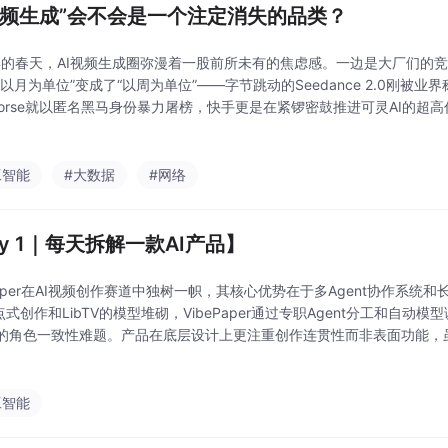
I视频生成”会不会是一个注定消失的品类？
6年的春天，AI视频生成圈弥漫着一股前所未有的焦虑感。一边是大厂们的
以月为单位”变成了“以周为单位”——字节跳动的Seedance 2.0刚被业界
yHorse就以匿名黑马身份暴力屠榜，快手更是在紧锣密鼓推进可灵AI的超
曾经炸场全球的Sora被OpenAI关停出局，还是一批蹭着风口上线的AI短
工智能
#大数据
#网络
ay 1｜每天拆解一款AI产品】
ePaper在AI视频创作赛道中独树一帜，其核心优势在于多Agent协作系统和
点式创作和LibTV的模型堆砌，VibePaper通过专职Agent分工和自动
的角色一致性难题。产品在底层设计上更注重创作连贯性而非表面功能，
细控制角色、场景的创作者提供独特价值。适合制作系列化内容、AI短剧
工智能