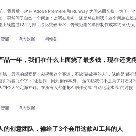
，我最后一次在 Adobe Premiere 和 Runway 之间来回切换，
前，突然问了自己一个问题：是我在用AI，还是AI在用我？这个问题在过
短剧上线超过12.2万部，占比突破95%。传统短剧的单部制作成本约50万元
作者的黄金时
工智能
#大数据
#网络
I产品一年，我们在什么上面烧了最多钱，现在还觉
年钱，最深的感受是：AI视频这个赛道，不缺“讲故事的人”，缺的是“能把故事做
首页写着九个字：“让创作，回到创作本身。”这句话我们不是为了好看才写上去
天到今天的定海神针。在所有人都想把AI创作变成“自动化流水线”的时候
不是为了标新立异，而是因为我们相信：创作的核心永远是人。人是不可
工智能
#大数据
0人的创意团队，输给了3个会用这款AI工具的人