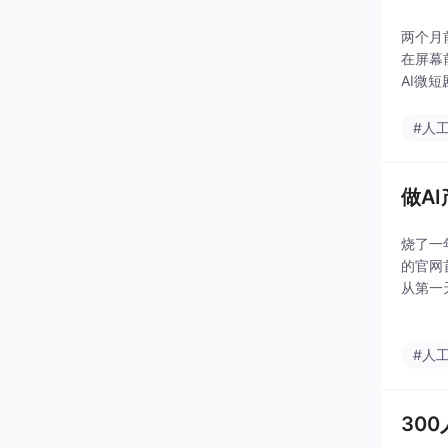
两个月前
在屏幕
AI微
来是创
#人
做A
烧了一
的官网
从第一
台”，
#人
30