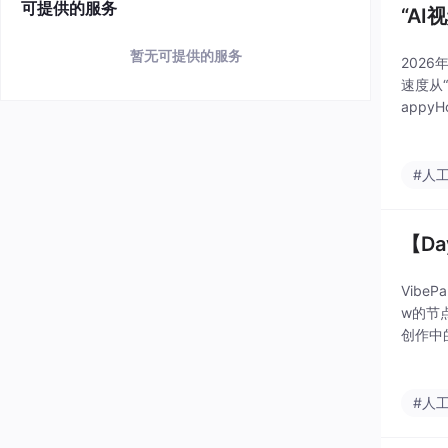
可提供的服务
“A
暂无可提供的服务
202
速度从“
app
无论是
#人
【D
Vib
w的节
创作中
需要精
#人