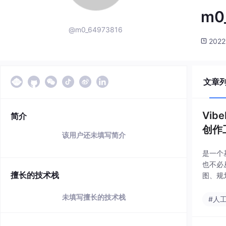
m0
@m0_64973816
2022
文章
Vib
简介
创作
该用户还未填写简介
是一个基
也不必
擅长的技术栈
图、规
部东方
未填写擅长的技术栈
#人