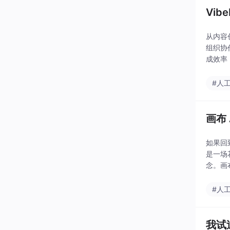
Vi
从内容
组织协
成效率
写作工
#人
画布
如果回
是一场
念。画
——它
#人
我试