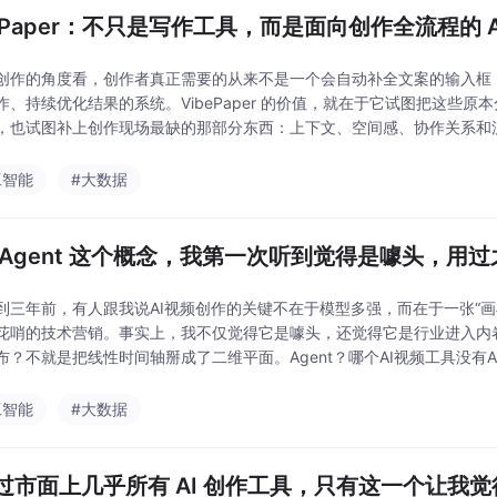
bePaper：不只是写作工具，而是面向创作全流程的 AI
创作的角度看，创作者真正需要的从来不是一个会自动补全文案的输入框
作、持续优化结果的系统。VibePaper 的价值，就在于它试图把这些原本
，也试图补上创作现场最缺的那部分东西：上下文、空间感、协作关系和流
具，而是一个真正面向未来内容生产方式的创
工智能
#大数据
 Agent 这个概念，我第一次听到觉得是噱头，用
到三年前，有人跟我说AI视频创作的关键不在于模型多强，而在于一张“
花哨的技术营销。事实上，我不仅觉得它是噱头，还觉得它是行业进入内
布？不就是把线性时间轴掰成了二维平面。Agent？哪个AI视频工具没有
来自一个绝大多数行业观察者都懒得承认的事实：我们
工智能
#大数据
过市面上几乎所有 AI 创作工具，只有这一个让我