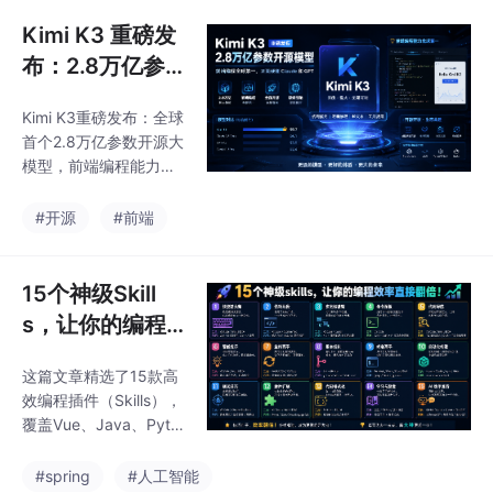
更新。Java生态方面，
为F
Spring Cloud 2025.0.
Kimi K3 重磅发
0发布，全面兼容Sprin
布：2.8万亿参
g Boot 3.5.0。云原生
数开源模型，前
领域，Kubernetes v1.3
Kimi K3重磅发布：全球
端编程全球第
3带来Job SuccessPoli
首个2.8万亿参数开源大
cy等增强功能，Docker
一，正面硬刚 Cl
模型，前端编程能力登
v28.2.2优化
aude 和 GPT
顶全球榜单，超越Clau
de和GPT。该模型采用
#开源
#前端
创新的KDA混合线性注
意力架构和注意力残差
技术，支持100万token
15个神级Skill
上下文窗口。在编程基
s，让你的编程
准测试中表现突出，特
效率直接翻倍！
别是在前端编程领域排
这篇文章精选了15款高
名第一。虽然整体性能
效编程插件（Skills），
略逊于Claude Fable 5
覆盖Vue、Java、Pyth
和GPT-5.6 Sol，但在
on和JS/TS四大技术
特定任务如编译器开
栈，最高安装量达28K
#spring
#人工智能
发、芯片设计等方面展