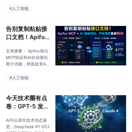
开发流程。MCP协议让
正常、异常和边界场
AI直接读取接口文档，
#人工智能
景。这些工具显著提升
省去手动复制字段的麻
开发效率，减少沟通成
烦，支持自动生成调用
本，让开发者从重复劳
代码、测试用例和前后
告别复制粘贴接
动中解放
端联调代码。配置过程
口文档！Apifox
简单，只需获取API访问
MCP + AI 自动
令牌和项目ID，并在IDE
文章摘要： Apifox推出
测试，开发效率
中设置MCP服务器。AI
MCP协议和AI自动测试
自动测试功能可智能生
直接翻倍
两大功能，彻底改变API
成全面测试用例，覆盖
开发流程。MCP协议让
正常、异常和边界场
AI直接读取接口文档，
#人工智能
景。这些工具显著提升
省去手动复制字段的麻
开发效率，减少沟通成
烦，支持自动生成调用
本，让开发者从重复劳
代码、测试用例和前后
今天技术圈有点
动中解放
端联调代码。配置过程
卷：GPT-5 发
简单，只需获取API访问
了、Claude 4
令牌和项目ID，并在IDE
AI与云原生技术动态速
来了、Spring
中设置MCP服务器。AI
览：DeepSeek R1-052
自动测试功能可智能生
也更新了