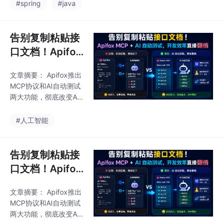
参数GPT-5多模态模
#spring
#java
型，Claude 4系列同步
更新。Java生态方面，
Spring Cloud 2025.0.
告别复制粘贴接
0发布，全面兼容Sprin
口文档！Apifox
g Boot 3.5.0。云原生
MCP + AI 自动
领域，Kubernetes v1.3
文章摘要： Apifox推出
测试，开发效率
3带来Job SuccessPoli
MCP协议和AI自动测试
cy等增强功能，Docker
直接翻倍
两大功能，彻底改变API
v28.2.2优化
开发流程。MCP协议让
AI直接读取接口文档，
#人工智能
省去手动复制字段的麻
烦，支持自动生成调用
代码、测试用例和前后
告别复制粘贴接
端联调代码。配置过程
口文档！Apifox
简单，只需获取API访问
MCP + AI 自动
令牌和项目ID，并在IDE
文章摘要： Apifox推出
测试，开发效率
中设置MCP服务器。AI
MCP协议和AI自动测试
自动测试功能可智能生
直接翻倍
两大功能，彻底改变API
成全面测试用例，覆盖