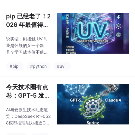
+。Vue部分推荐6个核
现出强大实力。API定价
心插件，包括官方推荐
为F
的Composition API实
pip 已经老了！2
践和Pinia状态管理；Ja
026 年最值得尝
va重点介绍Spring Boo
试的 Python 包
t配置优化和设计模式应
说实话，刚接触 UV 时
管理工具——U
用；Python聚焦性能优
我是怀疑的又一个新工
化和测试框架；JS/TS
V 完全指南
具？学习成本值不值？
则提供Jest测试方案。
pip 虽然慢，但能用
这些插件能显著提升编
啊，为什么要换？好的
#pip
#python
#uv
码效率，减少重复工作
工具，能让开发者专注
于业务本身，而不是和
环境搏斗。# 旧方式（3
今天技术圈有点
步） python -m venv .
卷：GPT-5 发
venv source .venv/bi
了、Claude 4
n/activatepip install -r
AI与云原生技术动态速
来了、Spring
requirements.txt # 然
览：DeepSeek R1-052
后等待... 等待... 等待...
也更新了
8模型推理能力接近GPT
# 新方式（3 步，但快
-4，OpenAI发布8万亿