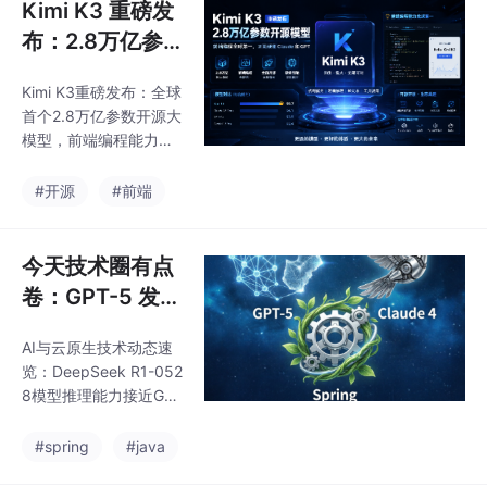
Kimi K3 重磅发
布：2.8万亿参
数开源模型，前
Kimi K3重磅发布：全球
端编程全球第
首个2.8万亿参数开源大
一，正面硬刚 Cl
模型，前端编程能力登
aude 和 GPT
顶全球榜单，超越Clau
de和GPT。该模型采用
#开源
#前端
创新的KDA混合线性注
意力架构和注意力残差
技术，支持100万token
今天技术圈有点
上下文窗口。在编程基
卷：GPT-5 发
准测试中表现突出，特
了、Claude 4
别是在前端编程领域排
AI与云原生技术动态速
来了、Spring
名第一。虽然整体性能
览：DeepSeek R1-052
略逊于Claude Fable 5
也更新了
8模型推理能力接近GPT
和GPT-5.6 Sol，但在
-4，OpenAI发布8万亿
特定任务如编译器开
参数GPT-5多模态模
#spring
#java
发、芯片设计等方面展
型，Claude 4系列同步
现出强大实力。API定价