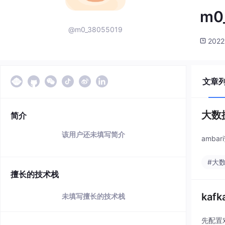
m0
@m0_38055019
2022
文章
大数据
简介
该用户还未填写简介
amb
#大
擅长的技术栈
kaf
未填写擅长的技术栈
先配置对