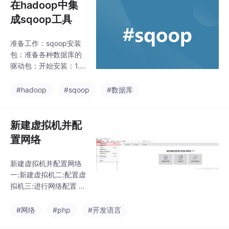
在hadoop中集
成sqoop工具
准备工作：sqoop安装
包：准备各种数据库的
驱动包：开始安装：1.
将安装包解压到指定的
目录下面2.重命名解压
#hadoop
#sqoop
#数据库
后的安装文件3.配置环
境变量4.设置配置文件
生效5. 配置sqoop的配
新建虚拟机并配
置文件6.将数据库的驱
置网络
动包添加到sqoop安装
目录下面的lib文件夹中
新建虚拟机并配置网络
7.测试是否安装成功
一:新建虚拟机二:配置虚
拟机三:进行网络配置 1.
找到网络配置文件2.打
开配置文件：vi ifcfg-e
#网络
#php
#开发语言
ns33 3.进入目录： c