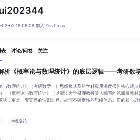
rui202344
-02-02 18:06:08 加入 DevPress
列表
讨论/问答
关注
解析《概率论与数理统计》的底层逻辑——考研数
论与数理统计》（考研数学一）思维模式及跨学科应用深度报告核心观点
分，《概率论与数理统计》（以浙江大学盛骤教授等人编写的第四版教材
模块，更是一套完整的认识世界、处理不确定性的思维体系。它的核心思
客观规律”的哲学地基之上，分为清晰的两翼：一为概率论，是从预设的
的“由因及果”演绎
研
#概率论