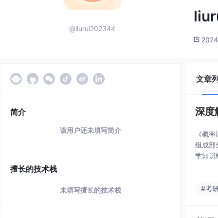
liu
@liurui202344
2024
文章
深度
简介
该用户还未填写简介
《概率
组成部
学知识
有固有
擅长的技术栈
机结果
#考
未填写擅长的技术栈