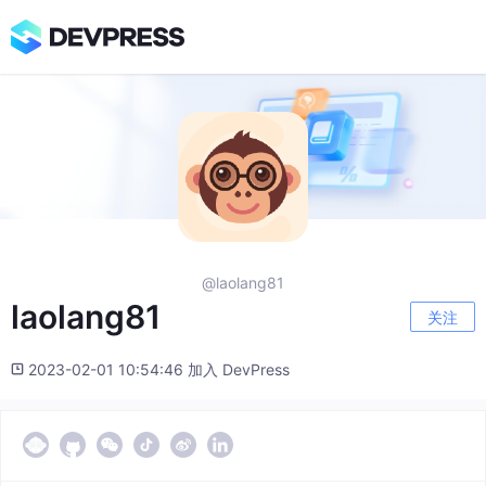
@laolang81
laolang81
关注
2023-02-01 10:54:46 加入 DevPress