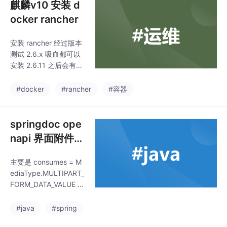
麒麟v10 安装 d
ocker rancher
安装 rancher 经过版本
测试 2.6.x 吸血都可以
安装 2.6.11 之后会有一
些乱码，高版本安装无
法启动。将“SELINUX”
#docker
#rancher
#容器
项的值改为“disable
d”，保存文件并退出即
可。经过多次版本兼容
springdoc ope
性测试目前 docker版本
napi 界面附件上
定在 20.10.24。
传
主要是 consumes = M
ediaType.MULTIPART_
FORM_DATA_VALUE 必
须。使用这个形容字段
@RequestPart 不适用
#java
#spring
其他的。