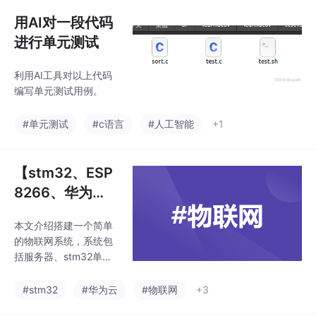
置GPIO引脚(PF9)控制L
ED灯闪烁。在解决版本
用AI对一段代码
兼容问题后，成功实现
进行单元测试
了LED周期性闪烁功
能。接着扩展实现了中
利用AI工具对以上代码
断方式的按键检测，通
编写单元测试用例。
过PE2引脚检测按键按
下事件，在中断处理函
#单元测试
#c语言
#人工智能
+1
数中切换LED状态。实
验结果表明，该系统能
稳定实现LED控制和按
【stm32、ESP
键中断响应
8266、华为
云】搭建一个简
本文介绍搭建一个简单
单的物联网系统
的物联网系统，系统包
括服务器、stm32单片
机、手机三部分。
#stm32
#华为云
#物联网
+3