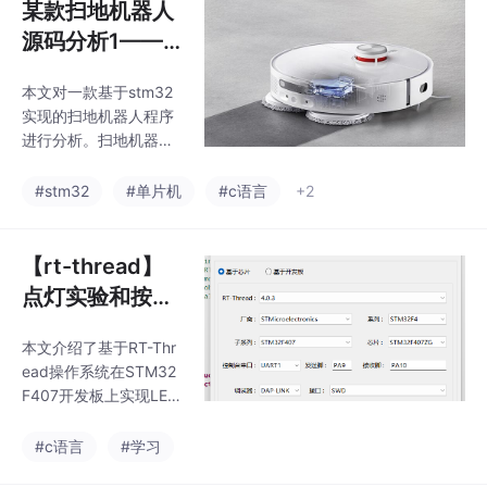
某款扫地机器人
源码分析1——
指令数据解析处
本文对一款基于stm32
理部分
实现的扫地机器人程序
进行分析。扫地机器人
通过串口接收或发送数
据，数据包括控制端向
#stm32
#单片机
#c语言
+2
扫地机器人发送的控制
指令，扫地机器人向控
制端反馈当前状态等。
【rt-thread】
点灯实验和按键
输入实验
本文介绍了基于RT-Thr
ead操作系统在STM32
F407开发板上实现LED
控制和按键检测的方
法。首先通过RT-Threa
#c语言
#学习
d Studio创建工程，配