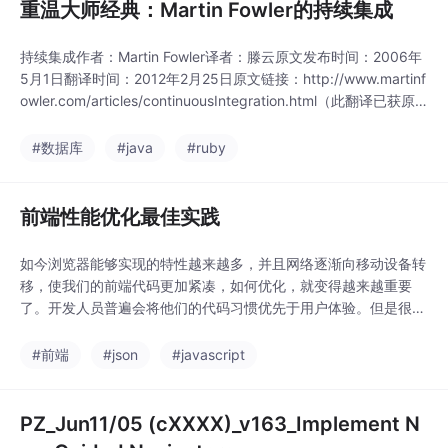
重温大师经典：Martin Fowler的持续集成
持续集成作者：Martin Fowler译者：滕云原文发布时间：2006年
5月1日翻译时间：2012年2月25日原文链接：http://www.martinf
owler.com/articles/continuousIntegration.html（此翻译已获原
作者同意，事实上你不必这么做的，但请参考此FAQ中相关条
款）...
#数据库
#java
#ruby
前端性能优化最佳实践
如今浏览器能够实现的特性越来越多，并且网络逐渐向移动设备转
移，使我们的前端代码更加紧凑，如何优化，就变得越来越重要
了。开发人员普遍会将他们的代码习惯优先于用户体验。但是很多
很小的改变可以让用户体验有个飞跃提升，所以任何一点儿小小的
优化都会提升你网站的性能。前端给力的地方是可以有许多种简单
#前端
#json
#javascript
的策略和代码习惯让我们可以保证最理想的前端性能。我们这个系
列的主题就是要告诉你一些前端性能优化...
PZ_Jun11/05 (cXXXX)_v163_Implement N