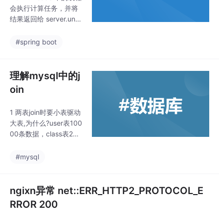
dertow线程池
会执行计算任务，并将
配置
结果返回给 server.und
ertow.io-threads 中的
线程。为了提高服务器
#spring boot
的性能，我们可以使用
Undertow 服务器，并
设置两个线程池：serve
理解mysql中的j
r.undertow.io-threads
oin
和 work-threads。构建
中小型的 Web 应用程
1 两表join时要小表驱动
序，可以选择 Tomca
大表,为什么?user表100
t。这里io-threads和wo
00条数据，class表20
rker-threa
条数据select * from us
er u left join class c on
#mysql
u.userid=c.userid;上面
的结果是循环10000
次，每次获取user的us
ngixn异常 net::ERR_HTTP2_PROTOCOL_E
erid到class中找与user
RROR 200
表userid相同的记录，