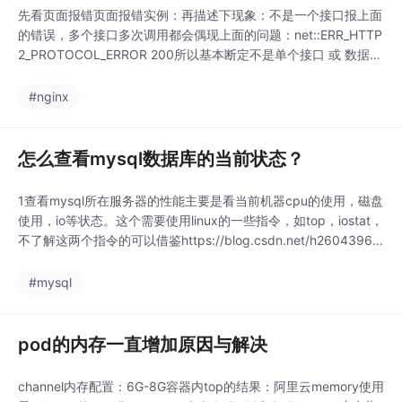
但是如果写成下面的sq
先看页面报错页面报错实例：再描述下现象：不是一个接口报上面
l，仅仅需要循环20次se
的错误，多个接口多次调用都会偶现上面的问题：net::ERR_HTTP
lect * f...
2_PROTOCOL_ERROR 200所以基本断定不是单个接口 或 数据库
的问题，因为我们用了四台nginx做负载均衡和转发，所以基本断
定是nginx出了问题，但是是nginx中的哪台机器的什么原因导致的
#nginx
呢？下面给出2中定位策略：1）在每次页面有错误的时候，观察ht
tp
怎么查看mysql数据库的当前状态？
1查看mysql所在服务器的性能主要是看当前机器cpu的使用，磁盘
使用，io等状态。这个需要使用linux的一些指令，如top，iostat，
不了解这两个指令的可以借鉴https://blog.csdn.net/h26043967
39/article/details/905213472 mysql自身状态一、查看MySQL
运行情况SHOW STATUS;二、查看INNODB数据库...
#mysql
pod的内存一直增加原因与解决
channel内存配置：6G-8G容器内top的结果：阿里云memory使用