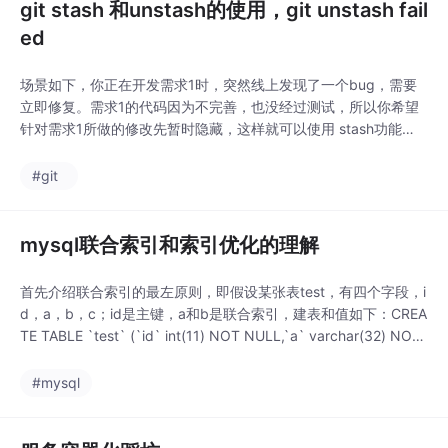
git stash 和unstash的使用，git unstash fail
ed
场景如下，你正在开发需求1时，突然线上发现了一个bug，需要
立即修复。需求1的代码因为不完善，也没经过测试，所以你希望
针对需求1所做的修改先暂时隐藏，这样就可以使用 stash功能
了。VCS-->git -->stash这个时候针对需求1做的修改都会隐藏
掉。现在假设你处理bug完毕。需要继续开发需求，现在需要unst
#git
ashVCS-->git-->Unstash,...
mysql联合索引和索引优化的理解
首先介绍联合索引的最左原则，即假设某张表test，有四个字段，i
d，a，b，c；id是主键，a和b是联合索引，建表和值如下：CREA
TE TABLE `test` (`id` int(11) NOT NULL,`a` varchar(32) NOT
NULL DEFAULT '',`b` varchar(32) NOT NULL DEFAULT '',`c` v
arc...
#mysql