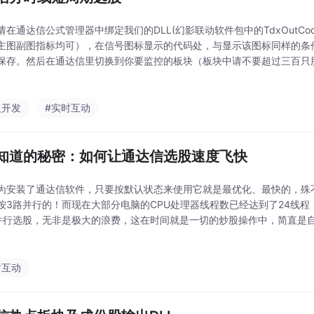
在通达信公式管理器中绑定我们的DLL(幻影联动软件包中的TdxOutCode
主图副图指标均可），在信号图标显示的代码处，与显示该图标同样的条件
保存。然后在通达信里切换到你要监控的板块（板块中请不要超过三百只
键点击”多股同列“，在多股同列界面，设置到你要的周期，并确保界面中
人开发
#实时互动
知道的秘密：如何让通达信选股速度飞快
为安装了通达信软件，只要按默认状态来使用它就是最优化、最快的，殊
按3路并行的！而现在大部分电脑的CPU处理器线程数已经达到了24线程
并行选股，无非是极大的浪费，这在时间就是一切的炒股操作中，简直是自
6线程，因此在下面设置中你就可以将通达信线程参数设置为16路并行（当
减少2
时互动