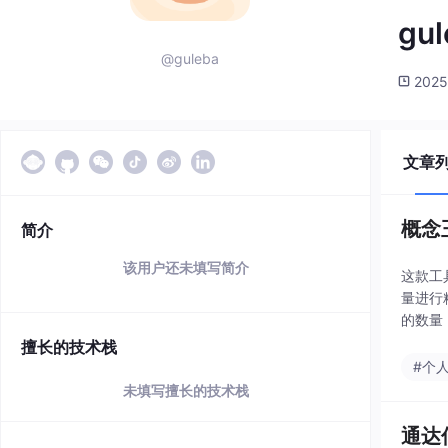
gul
@guleba
2025
文章
概念
简介
该用户还未填写简介
这款工
量进行
的数量
擅长的技术栈
#个
未填写擅长的技术栈
通达