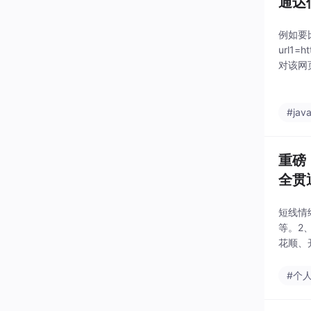
通达
例如要比
url1
对该网
DLL
#jav
重磅
全贯通
短线情
等。2
花顺、
信中使
#个