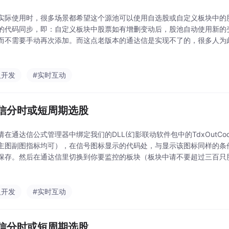
实际使用时，很多场景都希望这个源池可以使用自选股或自定义板块中的
的代码同步，即：自定义板块中股票如有增删变动后，股池自动使用新的
而不需要手动再次添加。而这点老版本的通达信是实现不了的，很多人为
通达信，毕竟有一堆的个性化设置在通达信里，心血不能枉费。在此，传
信现有版本的情况下
人开发
#实时互动
信分时或短周期选股
在通达信公式管理器中绑定我们的DLL(幻影联动软件包中的TdxOutCode
主图副图指标均可），在信号图标显示的代码处，与显示该图标同样的条件
保存。然后在通达信里切换到你要监控的板块（板块中请不要超过三百只
键点击”多股同列“，在多股同列界面，设置到你要的周期，并确保界面中
人开发
#实时互动
信分时或短周期选股