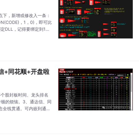
rl]节点下，新增或修改入一条：
CON(CODE)，1，0)，即可比
定DLL，记得要绑定到1号
信+同花顺+开盘啦
停个股封板时间、龙头排名
卡顿的烦恼。3、通达信、同
念全线贯通。可内嵌到通达