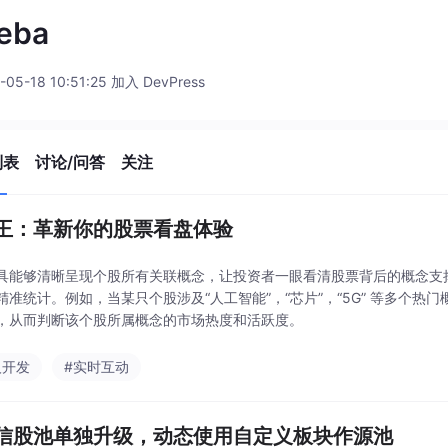
eba
-05-18 10:51:25 加入 DevPress
列表
讨论/问答
关注
王：革新你的股票看盘体验
具能够清晰呈现个股所有关联概念，让投资者一眼看清股票背后的概念支
精准统计。例如，当某只个股涉及“人工智能”，“芯片”，“5G” 等多个
，从而判断该个股所属概念的市场热度和活跃度。
人开发
#实时互动
信股池单独升级，动态使用自定义板块作源池