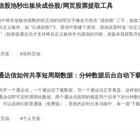
信股池秒出板块成份股/网页股票提取工具
池中将存放板块指数的状态池的说明文字修改为包含 “成份股” 三字，如改为
自定义板块，如 “出成份股1”5、股池中新建个源池，源池设置时选 “自定义
1”（较新版通达信才支持将自定义板块作为源池的功能，老版本我获取升级
流程属性设置为“清空状态池”，转移条件选“并集”6、任务添加后保持一
人开发
#实时互动
通达信如何共享短周期数据：分钟数据后台自动下
另开一个通达信，一个通达信下载数据，另一个通达信正常看盘。这样就
通达信即可实时调用此数据。两个通达信因用的都是同个目录下的分钟数
。可以选择幻影普通版（免费版），里面的定时任务功能中，有一项“下载
务即可，幻影软件会自动循环一直执行。硬连接的作用是让通达
时互动
#个人开发