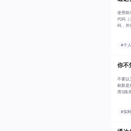
使用前请
代码（
码，并
票）右
#个
你不
不要以
刷新是
用3路
U是1
理，即
#实