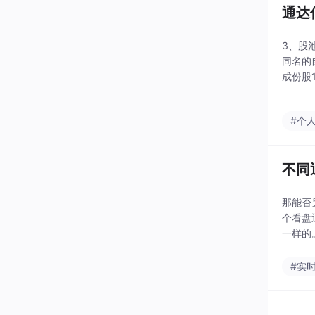
通达
3、股
同名的
成份股
线时，
#个
不同
那能否
个看盘
一样的
循环任
#实