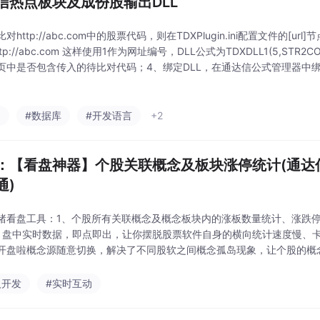
信热点板块及成份股输出DLL
对http://abc.com中的股票代码，则在TDXPlugin.ini配置文件的[u
=http://abc.com 这样使用1作为网址编号，DLL公式为TDXDLL1(5,STR2
页中是否包含传入的待比对代码；4、绑定DLL，在通达信公式管理器中绑
，如果绑定到其它号，必须打
a
#数据库
#开发语言
+2
：【看盘神器】个股关联概念及板块涨停统计(通达
​)
绪看盘工具：1、个股所有关联概念及概念板块内的涨板数量统计、涨跌
、盘中实时数据，即点即出，让你摆脱股票软件自身的横向统计速度慢、
开盘啦概念源随意切换，解决了不同股软之间概念孤岛现象，让个股的概
用，也可在其它股票软件中联动使用
人开发
#实时互动