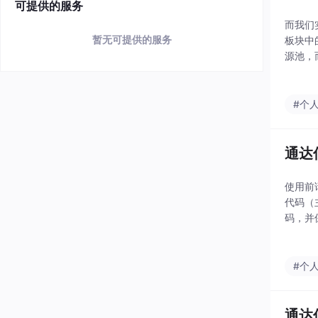
可提供的服务
而我们
暂无可提供的服务
板块中
源池，
新版的
你通达
#个
通达
使用前请
代码（
码，并
票）右
#个
通达