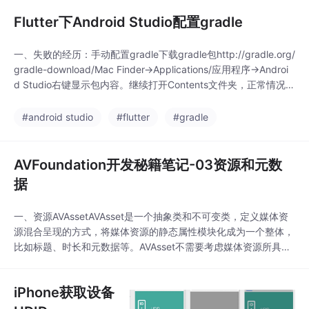
Flutter下Android Studio配置gradle
一、失败的经历：手动配置gradle下载gradle包http://gradle.org/
gradle-download/Mac Finder->Applications/应用程序->Androi
d Studio右键显示包内容。继续打开Contents文件夹，正常情况下
会有一个gradle文件夹，将下载解压之后的文件复制到这个文件夹
下。如果Contents文件夹下没有gradl...
#android studio
#flutter
#gradle
AVFoundation开发秘籍笔记-03资源和元数
据
一、资源AVAssetAVAsset是一个抽象类和不可变类，定义媒体资
源混合呈现的方式，将媒体资源的静态属性模块化成为一个整体，
比如标题、时长和元数据等。AVAsset不需要考虑媒体资源所具有
的两个重要范畴：1、提供了对基本媒体格式的层抽象，不需要关
注具体格式，只关注资源这个概念。2、隐藏资源的位置信息。AV
iPhone获取设备
Asset本身不是媒体资源，但他可以作为时基媒体的容器，由一个
或多个带有描述自...