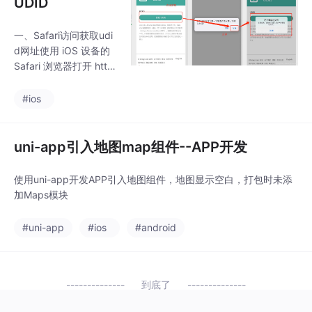
UDID
一、Safari访问获取udi
d网址使用 iOS 设备的
Safari 浏览器打开 htt
p://fir-cdn-source.0sh
ort.com/udid或扫描右
#ios
侧的二维码二、安装证
书打开链接后，点击“获
取UDID”三、手机配置
uni-app引入地图map组件--APP开发
打开“设置” -> “通用”
四、安装证书点开证书
使用uni-app开发APP引入地图组件，地图显示空白，打包时未添
之后五、获取UDID安装
加Maps模块
证书之后，切换到Safar
i，长按出现的UDID复
#uni-app
#ios
#android
制，到微信发送即
可。...
到底了