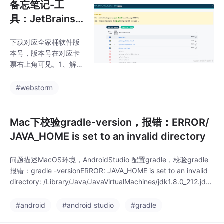
备忘笔记-工
具：JetBrains
友好工具安装配
下载对应全家桶软件版
置
本号，版本号在对应卡
票右上角可见。1、解压
jetbra.zip，找到scripts
文件。打开选择可用链
#webstorm
接，点击跳转可用页
面。3、windows下执
行脚本 .vbs。选择对应
Mac下校验gradle-version，报错：ERROR/
软件下载，版本要与上
JAVA_HOME is set to an invalid directory
面支持的。2、mac执行
脚本 .sh。
问题描述MacOS环境，AndroidStudio 配置gradle，校验gradle
报错：gradle -versionERROR: JAVA_HOME is set to an invalid
directory: /Library/Java/JavaVirtualMachines/jdk1.8.0_212.jdk/
Contents/HomePlease set the JAVA_HOME v
#android
#android studio
#gradle