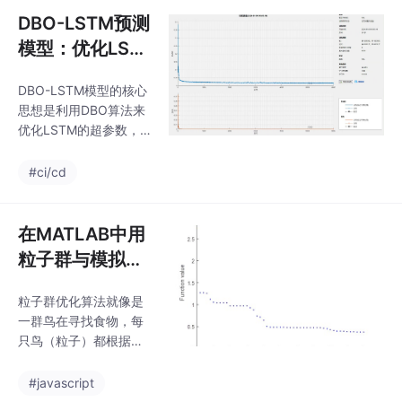
程，方便大家学习相关
适应复杂的时间序列变
DBO-LSTM预测
代
化。模型训练时间较
模型：优化LST
长，尤其是当迭代次数
M时间序列预测
较多时模型复杂度较
DBO-LSTM模型的核心
的注释版
高，参数调优较为困难
思想是利用DBO算法来
基模型的选择与调整会
优化LSTM的超参数，
影响最终效果探索更高
比如学习率、隐藏层神
效的BP网络训练方法，
经元数量等。DBO是一
#ci/cd
减少训练时间研究其他
种基于自然界中蜣螂行
集成学习方法在时间序
为的优化算法，它通过
列预测中的应用尝试结
模拟蜣螂的滚球、跳舞
在MATLAB中用
合其他特征提取方法，
和繁殖行为来寻找最优
提升模型性能。
粒子群与模拟退
解。相比于传统的梯度
火算法实现图像
下降法，DBO在全局搜
粒子群优化算法就像是
分割
索能力上表现更好，不
一群鸟在寻找食物，每
容易陷入局部最优。DB
只鸟（粒子）都根据自
O-LSTM模型通过引入
己的经验和群体中最优
DBO算法来优化LSTM
鸟的经验来调整自己的
#javascript
的超参数，显著提升了
飞行方向和速度，以此