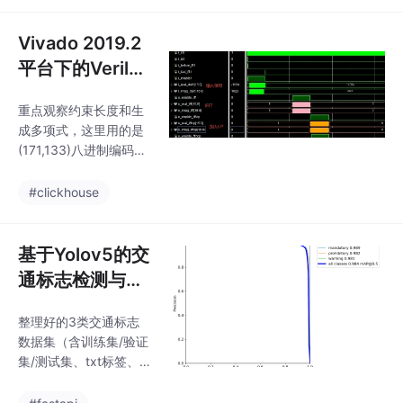
时间序列预测的准确
来寻找最优解。就是展
性。相比于传统的LST
示经过粒子群优化算法
Vivado 2019.2
M，DBO-LS
和模拟退火算法处理后
平台下的Verilog
的灰度图像分割结果，
开发OFDM调制
同时在标题里显示聚类
重点观察约束长度和生
解调系统：含编
的数量，聚类数量这个
成多项式，这里用的是
参数对于图像分割效果
译码、FFT、I...
(171,133)八进制编码。
的影响还是挺大的，通
先说核心架构，整个系
过这个标题就能直观看
统分为三大金刚：编码
#clickhouse
到不同聚类数量下的分
模块负责卷积码+交
割情况。这次算法运行
织，IFFT/FFT这对冤家
环境是MATLAB R2021
处理频域时域转换，CP
基于Yolov5的交
B ，在这个版本下执行
模块就是循环前缀的装
基于这两
通标志检测与识
卸工。CP长度设置为符
别系统（含源码
号长度的1/4时，用Viva
整理好的3类交通标志
与数据集）
do的ILA抓波形发现符
数据集（含训练集/验证
号边界错位了3个周
集/测试集、txt标签、
期，后来发现是FFT核
标签转换脚本、分文件
的latency没算进去。vi
夹代码）、切好v7.0版