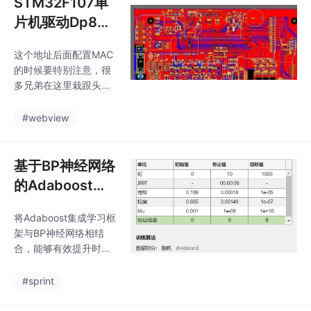
STM32F107单
维护方法。通过本文的
的路）。哦为了让例子
分享，希望你对PRO3
片机驱动Dp838
更真实，给模特1的第二
的操作和维护有了更深
张加个小“表情变化”—
48以太网芯片程
入的了解，同时也欢迎
这个地址后面配置MAC
序 项目开发用到
大家在实际使用中多多
的时候要特别注意，很
了Dp83848这
交流和探讨！
多兄弟在这里栽跟头。
一个以...
项目开发用到了Dp838
48这一个以太网芯片，
#webview
本人发现其配置起来比
较麻烦，所以整理了一
份STM32F107单片机
基于BP神经网络
驱动Dp83848的程序代
的Adaboost算
码例程，方便大家学习
法的时间序列预
相关代码的配置。项目
将Adaboost集成学习框
测
开发用到了Dp83848这
架与BP神经网络相结
一个以太网芯片，本人
合，能够有效提升时间
发现其配置起来比较麻
序列预测的精度和模型
烦，所以整理了一份ST
的泛化能力。通过迭代
#sprint
M32F107单片机驱动D
调整样本权重，模型可
p83848的程序代码例
以逐步优化预测结果，