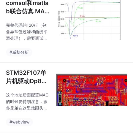
comsol和matla
b联合仿真 MAT
LAB 编程计算la
完整代码约120行（包
mb波频散曲
含异常值过滤和曲线平
线。 有限元算la
滑处理），需要调试的
m...
可以直接取核心片段嵌
入自己的框架。直接进
#威胁分析
入正题，咱们用COMS
OL建模仿真结合MATL
AB后处理，手把手实现
STM32F107单
Lamb波频散曲线绘
片机驱动Dp838
制。comsol和matlab联
48以太网芯片程
合仿真 MATLAB 编程计
这个地址后面配置MAC
序 项目开发用到
算lamb波频散曲线。co
的时候要特别注意，很
msol和matlab联合仿真
了Dp83848这
多兄弟在这里栽跟头。
MATLAB 编程计算lamb
一个以...
项目开发用到了Dp838
波频散曲线。代码可以
48这一个以太网芯片，
#webview
得到lamb波的频散曲线
本人发现其配置起来比
和群速度曲线。代码