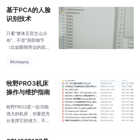
较麻烦，所以整理了一
份STM32F107单片机
基于PCA的人脸
驱动Dp83848的程序代
识别技术
码例程，方便大家学习
相关代码的配置。项目
只看“整体五官怎么分
开发用到了Dp83848这
布”，不管“局部细节
一个以太网芯片，本人
（比如眼睛旁边的痣、
发现其配置起来比较麻
牙齿的排列）”，也不管
烦，所以整理了一份ST
“姿势变化（比如歪头、
#kmeans
M32F107单片机驱动D
侧脸）”“光照变化（比
p83848的程序代码例
如背光、侧光）”——这
程，方便大家学习相关
些现在都是用深度学习
牧野PRO3机床
代
（比如CNN，卷积神经
操作与维护指南
网络）解决的，但PCA
作为入门算法，能把“降
牧野PRO3是一款功能
维+特征提取+分类”这
强大的机床，但要想充
一套流程讲得明明白
分发挥它的潜力，不仅
白，绝对是每个想学机
需要熟悉基本操作，还
器学习/计算机视觉的人
要掌握一些高级技巧和
必踩的坑（哦不，必走