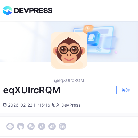
@eqXUIrcRQM
eqXUIrcRQM
关注
2026-02-22 11:15:16 加入 DevPress