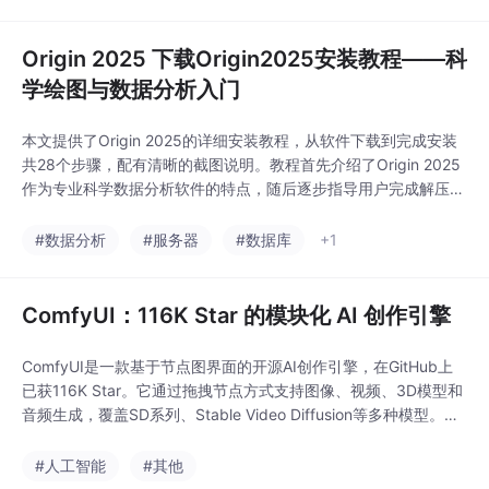
忆更新。实测显示在长对话、多跳问答等任务中性能显著提升（如
Origin 2025 下载Origin2025安装教程——科
学绘图与数据分析入门
本文提供了Origin 2025的详细安装教程，从软件下载到完成安装
共28个步骤，配有清晰的截图说明。教程首先介绍了Origin 2025
作为专业科学数据分析软件的特点，随后逐步指导用户完成解压、
安装路径设置、授权码输入（DF2W8-6089-7609063）、破解
文件替换及语言切换等关键操作。最后还简要介绍了软件的基础使
#数据分析
#服务器
#数据库
+1
用方法，包括数据导入和绘图功能，帮助新手快速上手这款科研绘
图工具。整个安装过
ComfyUI：116K Star 的模块化 AI 创作引擎
ComfyUI是一款基于节点图界面的开源AI创作引擎，在GitHub上
已获116K Star。它通过拖拽节点方式支持图像、视频、3D模型和
音频生成，覆盖SD系列、Stable Video Diffusion等多种模型。其
核心特点是模块化设计、增量执行机制和低显存需求（最低1GB G
PU），支持Windows/Linux/macOS平台。项目提供三种安装方
#人工智能
#其他
式，支持工作流保存/加载，并内置Contro