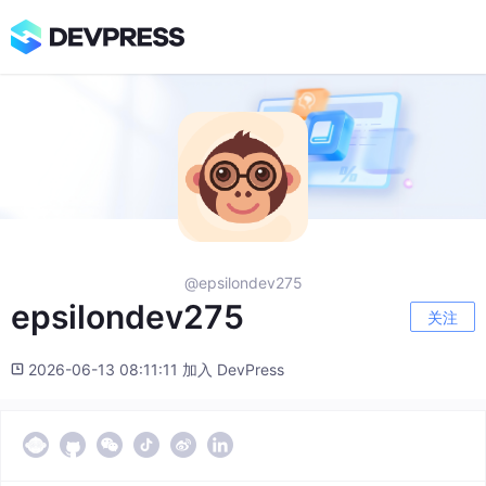
@epsilondev275
epsilondev275
关注
2026-06-13 08:11:11 加入 DevPress