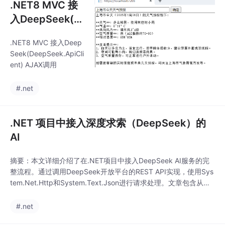
.NET8 MVC 接
入DeepSeek(D
eepSeek.ApiCli
.NET8 MVC 接入Deep
ent) AJAX调用
Seek(DeepSeek.ApiCli
ent) AJAX调用
#.net
.NET 项目中接入深度求索（DeepSeek）的
AI
摘要：本文详细介绍了在.NET项目中接入DeepSeek AI服务的完
整流程。通过调用DeepSeek开放平台的REST API实现，使用Sys
tem.Net.Http和System.Text.Json进行请求处理。文章包含从获
取API Key、环境准备到完整代码实现的各个环节，重点说明了请
求模型构建、JSON序列化配置、鉴权方式等核心内容，并提供了
#.net
异常处理、多轮对话支持等实用技巧。同时给出了生产