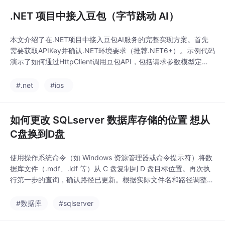
.NET 项目中接入豆包（字节跳动 AI）
本文介绍了在.NET项目中接入豆包AI服务的完整实现方案。首先
需要获取APIKey并确认.NET环境要求（推荐.NET6+）。示例代码
演示了如何通过HttpClient调用豆包API，包括请求参数模型定
义、身份验证头设置、请求发送和响应处理。关键点包括：严格匹
配API格式的模型定义、必要的请求头配置、完善的异常处理机
#.net
#ios
制，以及Temperature和MaxTokens等参数调节。注意事项强调A
PI地
如何更改 SQLserver 数据库存储的位置 想从
C盘换到D盘
使用操作系统命令（如 Windows 资源管理器或命令提示符）将数
据库文件（.mdf、.ldf 等）从 C 盘复制到 D 盘目标位置。再次执
行第一步的查询，确认路径已更新。根据实际文件名和路径调整上
述语句。替换为实际数据库名。
#数据库
#sqlserver