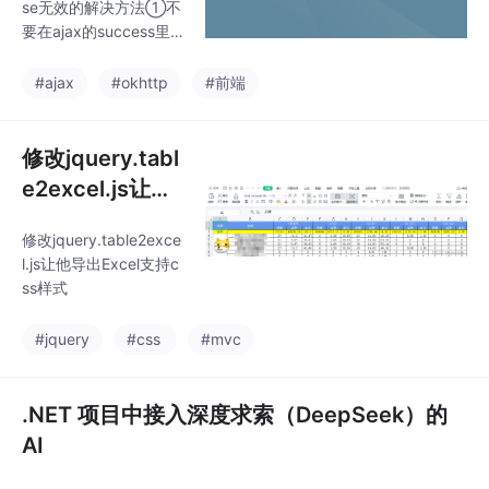
se无效的解决方法①不
要在ajax的success里
面做return 值！！！取
不到的！！！②用个变
#ajax
#okhttp
#前端
量去接 ajax的return 值,
然后 return 这个变
量！！！就行了③再不
修改jquery.tabl
行的话，把ajax的retur
e2excel.js让他
n之后的操作的function
导出Excel支持c
写在success里.... 不推
修改jquery.table2exce
ss样式
荐
l.js让他导出Excel支持c
ss样式
#jquery
#css
#mvc
.NET 项目中接入深度求索（DeepSeek）的
AI