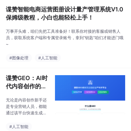
可
工具不是冰冷的代码，
谍赞智能电商运营图册设计量产管理系统V1.0
而是每晚
保姆级教程，小白也能轻松上手！
万事开头难，咱们先把工具准备好！联系你对接的客服或销售人
员，获取系统客户端和专属登录账号，拿到“钥匙”咱们才能进门哦
~
#图像处理
#人工智能
谍赞GEO：AI时
代内容创作的智
能解决方案
无论是内容创作新手还
是专业营销人员，都能
通过该平台快速生成符
合GEO标准的优质内
容，在AI搜索时代脱颖
#人工智能