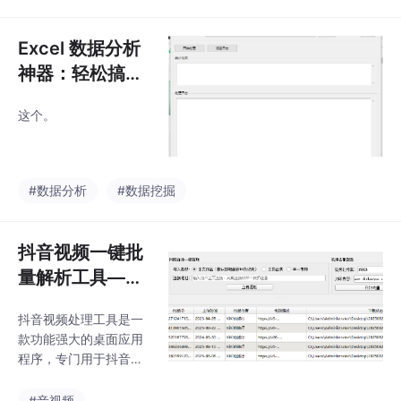
而出。GEO（Generativ
eEngineOptimizatio
n）生成式引擎优化，是
Excel 数据分析
数字营销领域的新兴策
神器：轻松搞定
略，旨在优化内容以在
复杂统计
AI驱动的搜索引擎和聊
这个。
天机器人中获得更好的
可见性和引用。谍赞GE
O是专业的生成式引擎
优化服务平台，依托投
#数据分析
#数据挖掘
媒领域十年沉淀，整合
权威资源与核心技术，
致力于帮助企业在AI搜
抖音视频一键批
索
量解析工具——
一键批量无水印
抖音视频处理工具是一
下载—— 一键批
款功能强大的桌面应用
量去重处理
程序，专门用于抖音视
频的批量处理、下载和
去重。该软件基于Pyth
#音视频