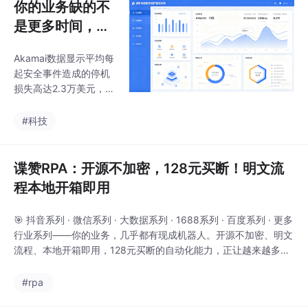
你的业务缺的不
是更多时间，而
是一套会“自己
Akamai数据显示平均每
跑”的全能工具箱
起安全事件造成的停机
｜谍赞智能科技
损失高达2.3万美元，而
深度揭秘
我们的系统将响应延迟
从行业平均的18分钟压
#科技
缩到 28秒以内，帮助客
户降低99.6%的意外中
断风险，把黑夜的恐惧
谍赞RPA：开源不加密，128元买断！明文流
感真正还给黑夜。Chat
程本地开箱即用
GPT等平台日均产生数
十亿次对话，正在监测
🎯 抖音系列 · 微信系列 · 大数据系列 · 1688系列 · 百度系列 · 更多
的品牌发现，未被管理
行业系列——你的业务，几乎都有现成机器人。开源不加密、明文
的AI舆情中竟有43%包
流程、本地开箱即用，128元买断的自动化能力，正让越来越多的
含负面或错误信息，而
团队找回“人该做的事”。❌ 其他：Python/Java要求，学习半年起
系统及时预警能阻隔6
步，离了开发团队就停摆。❌ 其他：年费订阅，越用越贵，5年总
#rpa
7%的误导扩散，守护品
支出是买断的3倍以上。✅ 谍赞：本地化100%，三重认证，开源
牌羽毛的每一寸。这些