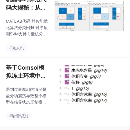
归预测 基于长短期记忆
码大揭秘：从群
神经网络(LSTM)结合多
智能优化到分类
头注意力机制(Multihea
MATLAB代码 群智能优
回归预测
d-Attention)多变量回
化算法分类回归 时序预
归预测[可以修改为时序
测SVM支持向量机分类
预测，前]、评价指标包
预测回归预测29.9INFO
括:
-SVM JSOA-SVM SO-
#无人机
SVM BES-SVM等等LS
SVM 最小二乘支持向量
机 分类预测 回归预测2
基于Comsol模
9.9INFO-LSSVM JSO
拟冻土环境中水
A-LSSVM SO-LSSVM
土热力盐物理场
BES-LSSVM等等ELM
遇到过最魔幻的情况是
耦合过程的数值
极限学习机 分类预测 回
盐分场震荡导致整个模
归预测 29.9SSA-ELM
分析
型在临界状态反复横
SMA-ELM PSO-ELM G
跳，后来在求解器配置
W
里把时间步长上限压到
#语音识别
0.1天，调了三次谐波阻
尼才稳住。最后说个实