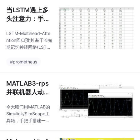
存扣减，审计日志通过E
ntityListener自动记录
当LSTM遇上多
修改人，这些设计都让
头注意力：手把
系统更贴合实际生产需
手玩转多变量时
求。Spring Boot的企业
LSTM-Multihead-Atte
序预测
级进销存系统开发中，
ntion回归预测 基于长短
最让人头疼的不是功能
期记忆神经网络(LSTM)
实现，而是如何在高并
结合多头注意力机制(M
发场景下保证库存数据
ultihead-Attention)多
#prometheus
的准确性。去年我们团
变量回归预测[可以修改
队重构老系统时，曾在
为时序预测，前]LSTM-
促销活动中出现过库存
Multihead-Attention回
MATLAB3-rps
超卖
归预测 基于长短期记忆
并联机器人动力
神经网络(LSTM)结合多
学仿真，运动学
头注意力机制(Multihea
今天咱们用MATLAB的
仿真控制，simu
d-Attention)多变量回
Simulink/SimScape工
归预测[可以修改为时序
link/simscape
具箱，手把手搭建一个
预测，前]、评价指标包
完整的动力学仿真流
括:
程。经过实测，在i5处