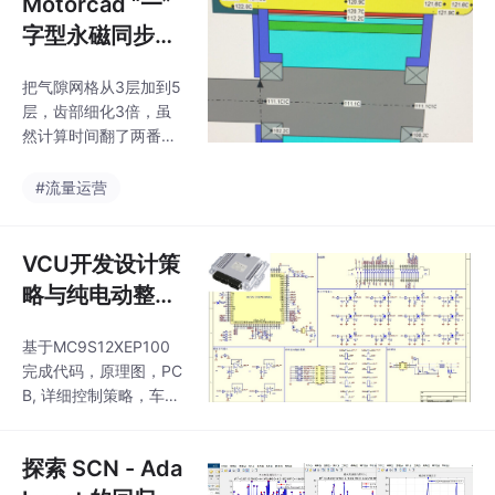
Motorcad “一”
理器上运行30秒轨迹跟
踪仿真，误差能稳定在
字型永磁同步电
±0.12mm以内。最后提
机设计案例（P
醒：并联机构参数敏感
把气隙网格从3层加到5
MSM），包含
性高，建议先用参数扫
层，齿部细化3倍，虽
了电磁场计算，
描功能做批量测试，找
然计算时间翻了两番，
到最优刚度系数组合。
温度场计算。 ...
但逮住个诡异的局部饱
MATLAB3-rps并联机器
和现象——额定点附近
#流量运营
人动力学仿真，运动学
某些齿的磁密竟飙到2.3
仿真控制，simulink/si
T，难怪之前样机测试
mscape。MATLAB3-r
时总有高频噪音。今天
VCU开发设计策
ps并联机器人动力
拆解一个5kW的永磁同
略与纯电动整车
步电机设计案例，这玩
控制器设计方案
意儿功率密度高得离
基于MC9S12XEP100
详解——基于M
谱，定子齿上还开了辅
完成代码，原理图，PC
助槽专门治齿槽转矩的
C9S12XEP100
B, 详细控制策略，车辆
毛病。别直接用108V除
的整车控制策
运行模式管理，通讯协
以3，永磁同步电机的
议.BootLoader介绍 CA
略...
线电压和相电压关系得
探索 SCN - Ada
N总线设计 VCU国标技
按矢量合成处理，这里
术要求。整车控制策