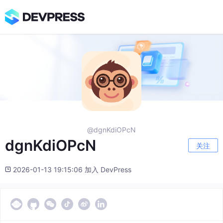
@dgnKdiOPcN
dgnKdiOPcN
关注
2026-01-13 19:15:06 加入 DevPress