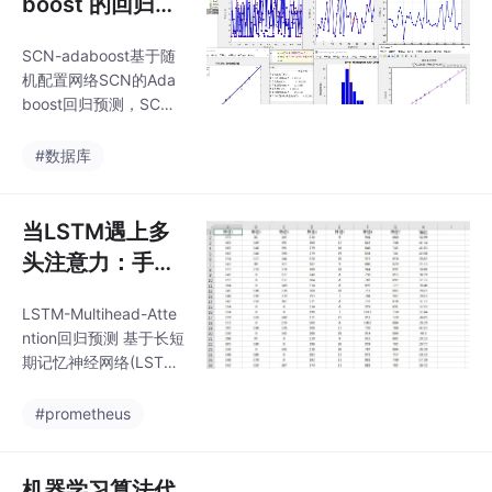
boost 的回归预
要是搞错了，后续电磁
略：上电逻辑，整车能
场计算准跑偏。每增加
测之旅
量优化管理策略，制动
0.1mm
SCN-adaboost基于随
能量回馈控制策略，驱
机配置网络SCN的Ada
动控制策略，辅机控制
boost回归预测，SCN-
策略，充电策略，整车
Adaboost回归预测，多
能量优化管理策略，. 安
输入单输出模型。评价
#数据库
全保护策略。整车控制
指标包括:R2、MAE、M
策略：上电逻辑，整车
SE、RMSE和MAPE
能量优化管理策略，制
等，代码质量极高，方
当LSTM遇上多
动能量回馈控制策略，
便学习和替换数据。在
头注意力：手把
驱动控制策略，辅机控
机器学习的广袤世界
制策
手玩转多变量时
里，回归预测一直是一
LSTM-Multihead-Atte
序预测
个热门话题。今天咱们
ntion回归预测 基于长短
就来聊聊基于随机配置
期记忆神经网络(LSTM)
网络 SCN 的 Adaboost
结合多头注意力机制(M
回归预测，也就是 SCN
ultihead-Attention)多
#prometheus
- Adaboost，而且是多
变量回归预测[可以修改
输入单输出
为时序预测，前]LSTM-
Multihead-Attention回
机器学习算法代