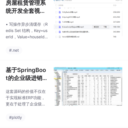
房屋租赁管理系
统开发全套视频
教程：基于SSM
• 写操作异步清缓存（R
框架的Java项目
edis Set 结构，Key=us
实战教学
erId，Value=houseId
集合），缓存失效时间
5 min，读场景直接命
#.net
中。• 若房源已下架或
删除，实时过滤，并在
返回 DTO 中打标“invali
基于SpringBoo
d=true”，前端置灰即
t的企业级进销存
可，不自动删除记录
ERP系统Java源
（留给离线任务定期清
这套源码的价值不仅在
码：全面解决方
理）。• 使用 INSERT
于实现标准ERP功能，
…
案与应用实例
更在于处理了企业级应
用的真实痛点——比如
分布式事务使用Seata
#plotly
的AT模式解决跨服务库