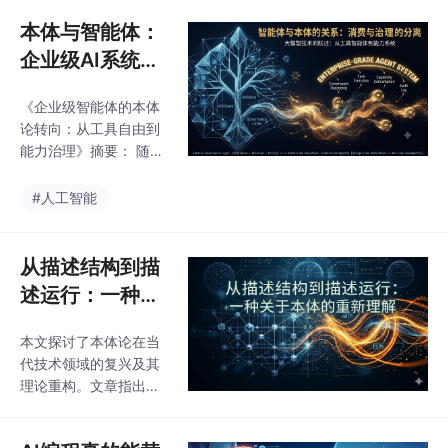
方便。因为，
rompt模板拼接Promp
本体与智能体：
t、调用De
企业级AI系统的
能力治理边界
《企业级智能体的本体
论转向：从工具自由到
能力治理》摘要： 随着
智能体从实验工具升级
为企业核心系统，其是
#人工智能
否需要本体(Ontology)
引发行业分歧。研究表
明，单体智能体通过上
从描述结构到描
下文管理、工具调用等
述运行：一种关
技术组合即可高效运
于本体的重新理
作，但企业级部署需要
本文探讨了本体论在当
解
根本性变革。本文提
代技术领域的复兴及其
出"能力本体"新范式，
理论重构。文章指出，
将传统数据建模扩展
本体概念正被知识图
为"数据语义+执行能力
谱、数字孪生、大模型
+运行方式"的统一治理