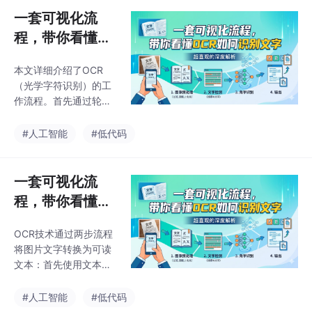
架
题。文章提出算子化与
一套可视化流
AI驱动是未来方向，并
程，带你看懂O
介绍了HuggingFists低
CR如何识别文字
代码算子协同平台如何
本文详细介绍了OCR
(二)
通过"全栈算子"理念，
（光学字符识别）的工
实现逻辑与算力解耦、
作流程。首先通过轮廓
跨框架兼容和可视化编
裁剪和透视矫正处理文
排，为动态本体提供标
本框内容，将倾斜文本
#人工智能
#低代码
准化解决方案。最后强
拉正以提高识别准确
调动态本体需要平衡抽
率。然后进行文字识
象能力与
别，包括统一图片尺
一套可视化流
寸、转换为张量格式，
程，带你看懂O
通过模型输出字符概率
CR如何识别文字
分布。接着通过CTC解
OCR技术通过两步流程
(一)
码将概率序列转换为文
将图片文字转换为可读
字，包括去重、去空白
文本：首先使用文本检
符和字典映射等步骤。
测模型生成概率热力
最后指出工业级OCR还
图，标识可能的文字区
#人工智能
#低代码
需解决场景适配、多语
域；然后通过阈值处