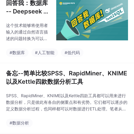
回答我：数据库
-- Deepseek +
NL2SQL
这个技术能够将使用者
输入的通过自然语言描
述的问题转换为可以回
答问题的SQL语句，通
过执行SQL语句返回数
#数据库
#人工智能
#低代码
据结果并回答使用者的
问题。在模板的json输
出格式中我们看到，模
备忘--简单比较SPSS、RapidMiner、KNIME
板还要求LLM给出SQL
以及Kettle四款数据分析工具
语句的列说明，这也是
因为从数据库中检索出
SPSS、RapidMiner、KNIME以及Kettle四款工具都可以用来进行
的数据如果没有输出列
数据分析，只是彼此有各自的侧重点和有劣势。它们都可以逐步的
说明，LLM在最后进行
定义数据分析过程，也同样都可以对数据进行ETL处理。笔者从自
问题总结时是无法知道
己关心的角度简单对比以上四款数据分析工具。 SPSS不用多
列的含义的。流程中除
说，一款成功的商业数据分析软件，涵盖了统计分析、数据挖掘分
#数据分析
了之前我们描述的获取
析等各种数据分析方法。界面简单易用，分析过程定义时非常直观
数据库Schema，通过P