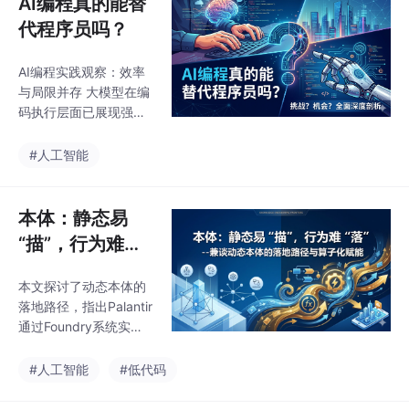
AI编程真的能替
等多个技术领域重新重
层。在这种架构中，智
视，但各领域对本体的
代程序员吗？
能体退化
抽象层级理解存在差
异。传统本体模型主要
AI编程实践观察：效率
描述静态结构（实体、
与局限并存 大模型在编
属性、关系），却无法
码执行层面已展现强大
统一表达动态运行机
能力，可显著减少对人
制，导致结构与运行的
力的依赖。实践案例显
#人工智能
断裂。 作者提出三位一
示，AI能在2小时内完成
体的本体重构方案：1）
原本需要3-4天的人工
保留静态结构描述；2）
编码工作，尤其在语法
本体：静态易
引入"动作"作为能力表
解析等具体任务上表现
“描”，行为难
达单元，支持能力的组
惊艳。然而，其作为概
合与复用；3）通过
“落”--兼谈动态
率模型的本质导致输出
本文探讨了动态本体的
本体的落地路径
不稳定——相同任务在
落地路径，指出Palantir
不同上下文条件下可能
与算子化赋能
通过Foundry系统实现
产生截然不同的结果。
(二)
了数据静态属性与动态
当前AI更接近"高效问题
行为的分离，但其高度
#人工智能
#低代码
求解器"而非"稳定生产
工程化的方案存在开发
系统"，在工程层调试、
门槛高、调试困难等问