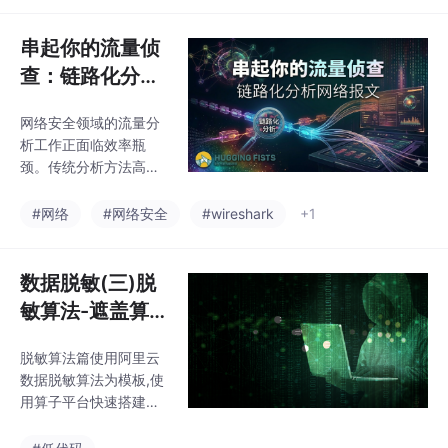
言支持、图像质量处理
理、轮廓检测和优化等
等问题，强调实际应用
步骤，将模糊概率图转
串起你的流量侦
中细节优化的重要性。
化为精确的文本框。整
整个流程展现了OCR从
查：链路化分析
个过程并非单一AI模型
网络报文
完成，而是由检测和识
网络安全领域的流量分
别两个模型协同工作，
析工作正面临效率瓶
先定位文字位置再进行
颈。传统分析方法高度
内容识别。这种可视化
依赖人工操作，分析过
流程揭示了OCR技术从
程缺乏系统性沉淀，导
#网络
#网络安全
#wireshark
+1
图片输入到文字输出的
致重复性工作频发。Hu
完整处理链条，打破
ggingFists系统创新性
了"AI黑箱"的简单认
地提出"分析链路化"解
数据脱敏(三)脱
知。
决方案，通过可视化算
敏算法-遮盖算
子拖拽构建标准化分析
法
流程，将原本分散的操
脱敏算法篇使用阿里云
作步骤转化为可复用、
数据脱敏算法为模板,使
可观察的自动化链路。
用算子平台快速搭建流
该系统保留了专业分析
程来展示数据遮盖脱敏
工具的核心能力，但重
是一种数据脱敏技术，