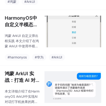
ctIndicator组件，使用
#鸿蒙
#ArkUI
每次都要重新生成 mar
Stack布局嵌套两个矩
ker PixelMap对象。
形（背景和进度条），
动态设置进度条的左边
HarmonyOS中
距来实现滑动效果。关
自定义半模态弹
键点包括：1) 使用Rect
窗
绘制矩形指示器；2) 监
鸿蒙 ArkUI 自定义弹出
听Scroll组件的onDidSc
框实践 本文介绍了在鸿
roll事件获取滑动偏移
蒙 ArkUI 中使用半模态
量；3) 通过计算比例关
弹窗替代 Dialog 的实现
系实时更新指示器位
方案。通过对比发现，
#harmonyos
#华为
#ArkUI
置；4) 使用@State注
Dialog 的动画效果会影
解确保UI实时刷新。该
响整个蒙层，而半模态
弹窗仅作用于视图层，
鸿蒙 ArkUI 实
动画效果更符合预期。
战：打造 AI 对
文章详细展示了如何使
话流式打字机效
用 harmony-dialog 三
本文详细介绍了在Harm
果
方库中的 DialogHelper
onyOS ArkUI中实现AI
类创建底部列表弹窗，
对话打字机效果的两种
包括参数配置、自定义