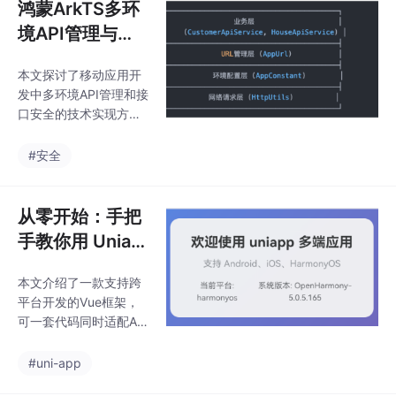
鸿蒙ArkTS多环
境API管理与安
全签名方案实践
本文探讨了移动应用开
发中多环境API管理和接
口安全的技术实现方
案。基于鸿蒙项目实
践，提出分层架构设
#安全
计：环境配置层管理多
套环境变量，URL管理
层实现多业务域API地址
从零开始：手把
统一管理，业务层通过
手教你用 Uniap
服务类封装具体接口调
p 搭建多平台应
用。针对接口安全，设
本文介绍了一款支持跨
用
计了基于MD5的参数签
平台开发的Vue框架，
名算法，包含参数排
可一套代码同时适配An
序、密钥拼接、加密验
droid、iOS和鸿蒙系
证等步骤，并通过请求
统。该框架采用最新技
#uni-app
拦截器自动处理签名流
术栈（Vue3+TypeScri
程。文章还介绍了环境