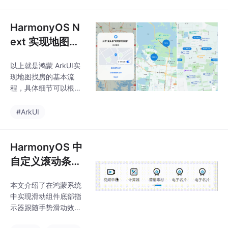
新触摸事件与动画的流
畅结合鸿蒙 ArkUI 实现
2048 小游戏。
HarmonyOS N
ext 实现地图找
房功能
以上就是鸿蒙 ArkUI实
现地图找房的基本流
程，具体细节可以根据
自己的业务需求，实现
自己想要的效果。目前
#ArkUI
地图上的制定 marker
还是通过自定义组件生
成图片，来展示，当Ma
HarmonyOS 中
rker比较多时，对性能
自定义滚动条实
可能有一定的影响，可
现
以进一步优化，每次只
本文介绍了在鸿蒙系统
展示当前屏幕内的 Mar
中实现滑动组件底部指
ker图，滑动移除屏幕外
示器跟随手势滑动效果
的 marker，同时记录已
的方法。通过自定义Re
经生成的 marker,避免