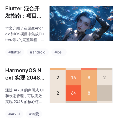
pt+Pinia+SCSS），提
热切换、安全增强策略
供开箱即用的功能模
Flutter 混合开
等高级特性，并给出密
块，包括网络请求、本
钥管理、性能优化
发指南：项目打
地存储和常用组件等。
包与原生 Andro
项目采用模块化结构设
本文介绍了在原生Andr
id/iOS 集成
计，核心功能包含状态
oid和iOS项目中集成Flu
管理（Pinia）和网络请
tter模块的完整流程。
求封装，前者统一管理
首先需要创建FlutterMo
应用数据状态，后者简
dule项目，然后针对不
#flutter
#android
#ios
化服务器通信流程。通
同平台分别处理：Andr
过热重载等技术提升开
oid通过flutter build aar
发效率，使开发者无需
生成AAR包，在Gradle
HarmonyOS N
维
中添加本地仓库依赖；i
ext 实现 2048
OS通过flutter build ios
小游戏
-framework生成Frame
通过 ArkUI 的声明式 UI
work，手动或通过Coc
和状态管理，可以高效
oaPods集成。文章详细
实现 2048 的核心逻
说明了两种平台的具体
辑。矩阵旋转简化方向
配
处理状态驱动 UI 自动更
#ArkUI
#鸿蒙