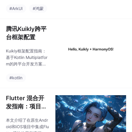
方案：前端模拟流式和
组件构建和数据传递。
真实服务端流式。核心
#ArkUI
#鸿蒙
重点说明了 BottomList
原理是通过增量更新U
I，使用@Observed和
@ObjectLink机制避免
腾讯Kuikly跨平
闪烁问题。文章提供了
台框架配置
完整实现代码，包括数
据模型定义、消息气泡
Kuikly框架配置指南：
组件和主聊天界面，并
基于Kotlin Multiplatfor
针对两种场景分别给出
m的跨平台开发方案需
了实现方法：场景A使
完成环境准备、工程创
用定时器模拟打字效
建和平台配置三步。关
#kotlin
果，场景B直接监听网
键点包括：1）严格匹配
络流数据。重点解决了
开发工具版本（Androi
UI闪烁和状态更新等常
d Studio、DevEco Stu
Flutter 混合开
见问题
dio 5.1.0+、HarmonyO
发指南：项目打
S SDK API≥18）；2）
包与原生 Andro
通过插件创建工程模
本文介绍了在原生Andr
id/iOS 集成
板；3）在共享模块添
oid和iOS项目中集成Flu
加Kuikly核心依赖；4）