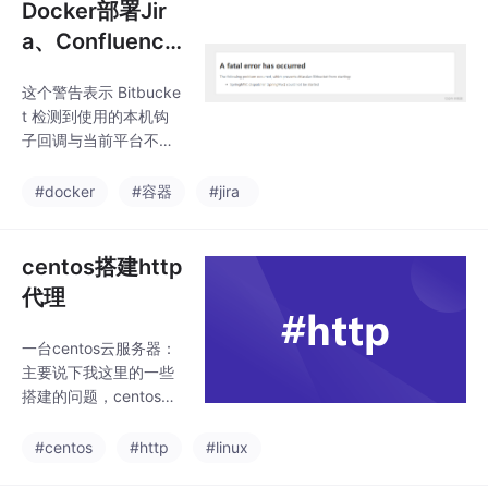
Docker部署Jir
a、Confluenc
e、Bitbucket、
这个警告表示 Bitbucke
Bamboo、Cro
t 检测到使用的本机钩
wd，Atlassian
子回调与当前平台不兼
全家桶
容。由于环境不匹配，
Bitbucket 将使用 perl
#docker
#容器
#jira
版本的钩子回调来代
替。，所以大概率是这
个原因。所以尝试把镜
centos搭建http
像版本降低到6.10.17，
代理
居然就可以了。所以说
是官方封的镜像有问
一台centos云服务器：
题！Bitbucket7.21.20
主要说下我这里的一些
所支持的linux内核。查
搭建的问题，centos的
看所安装镜像的系统配
系统版本不要选的太
置，找到。查看系统发
高，不然可能设置不成
#centos
#http
#linux
行版本，再敲入。然而
功。我这里的是设置Ce
上面我们查到的内核