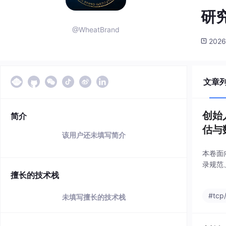
研
@WheatBrand
2026
文章
创始
简介
估与
该用户还未填写简介
本卷面
录规范
擅长的技术栈
#tcp/
未填写擅长的技术栈