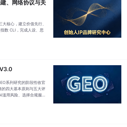
构建、网络协议与关
三大核心，建立价值先行、
指数 CLI，完成人设、思
3.0
GEO系列研究的阶段性收官
商的四大基本原则与五大评
I滥用风险、选择合规服务