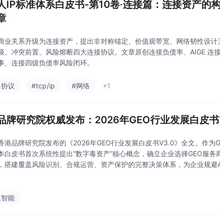
人IP标准体系白皮书-第10卷·连接篇：连接资产的
章
商业关系升级为连接资产，提出非对称锚定、价值观带宽、网络韧性设计
级、冲突前置、风险熔断四大连接协议。文章原创连接负债率、AIGE 连接
事、连接四级负债率风险闭环。
络协议
#tcp/ip
#网络
+1
品牌研究院权威发布：2026年GEO行业发展白皮书V
香港品牌研究院发布的《2026年GEO行业发展白皮书V3.0》全文。作为
本白皮书首次系统性提出“数字毒资产”核心概念，确立企业选择GEO服务
，搭建覆盖风险识别、合规运营、资产保护的完整决策体系，为企业规避A
了完整的实操指南。
工智能