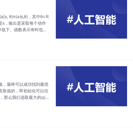
θ)π(a∣s,θ)，其中θ∈R
入是s，输出是采取每个动作
率低下。函数表示有时也写
值，最终可以成功找到最优
意取值的，即初始化可以任
a)，那么我们选取最大的q(v,
，那么根据