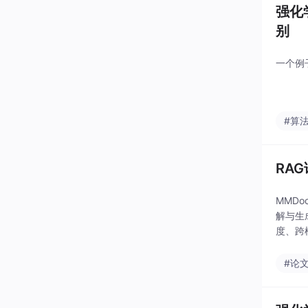
强化
别
一个例
#算
RA
MMD
解与生
度、跨
#论