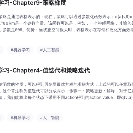
习-Chapter9-策略梯度
略是通过表格表示的：现在，策略可以通过参数化函数表示：π(a∣s,θ)π(a|s, 
∈ ℝᵐθ∈Rm是一个参数向量。该函数可以是，例如，一个神经网络，其输
，参数是θθθ。优势：当状态空间很大时，表格表示在存储和泛化方面效
θ)π(a, s, θ)π(a,s,θ)、πθ(a∣s)π_θ(
法
#机器学习
#人工智能
学习-Chapter4-值迭代和策略迭代
缩函数的性质，可以得到贝尔曼最优方程的求解方式：上式的可以任意取
，这个算法称为值迭代可以分成两步：步骤一：策略更新：解释：对于任
，我们能算出每个状态下采用不同action得到的action value，即q(v,
应的action，作为新的策略步骤二：值更新：解释：由步骤一得到的新策略
法
#机器学习
#人工智能