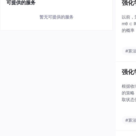
强化学
可提供的服务
暂无可提供的服务
以前，策
mθ 
的概率
作π(a,s,
#算
强化
根据收
的策略
取状态值
a)对
#算