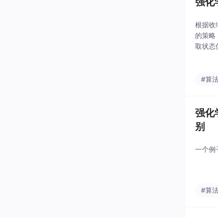
强化
根据收
的策略
取状态值
a)对
#算
强化
别
一个例
#算