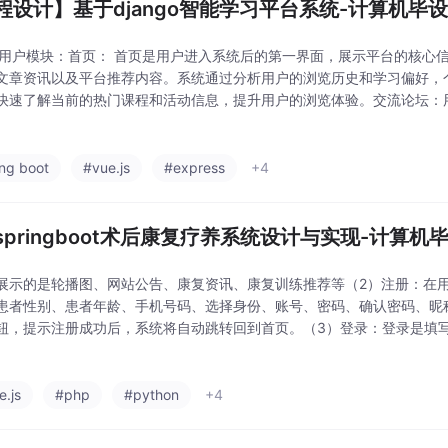
程设计】基于django智能学习平台系统-计算机毕设 
普通用户模块：首页： 首页是用户进入系统后的第一界面，展示平台的核心
文章资讯以及平台推荐内容。系统通过分析用户的浏览历史和学习偏好，
快速了解当前的热门课程和活动信息，提升用户的浏览体验。交流论坛：
讨论，与其他用户分享学习心得、交流学习方法。论坛支持用户对帖子进
间的互动性，营
ing boot
#vue.js
#express
+4
springboot术后康复疗养系统设计与实现-计算机毕设
展示的是轮播图、网站公告、康复资讯、康复训练推荐等（2）注册：在
患者性别、患者年龄、手机号码、选择身份、账号、密码、确认密码、昵
钮，提示注册成功后，系统将自动跳转回到首页。（3）登录：登录是填
击“登录”。（4）我的账户：患者用户点击“个人信息”按钮，可以对个人
。修改密码：
e.js
#php
#python
+4