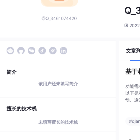
Q_
@Q_3461074420
2022
文章
基于
简介
该用户还未填写简介
功能需
以下是
动、通
人账户
擅长的技术栈
务、服
#dja
未填写擅长的技术栈