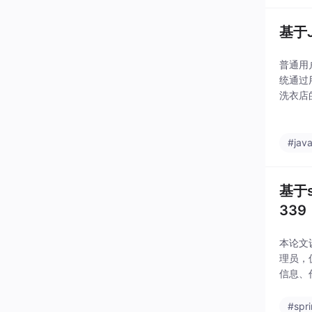
基于
普通用
统通过
洗衣店
公告:
相关通
#jav
基于
339
本论文
理员，
信息、
地浏览
管理、
#spr