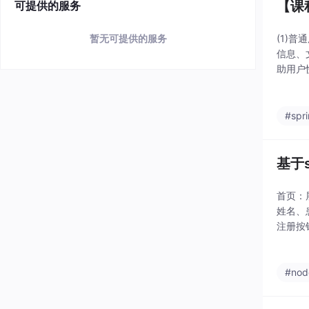
【课
可提供的服务
(1)
暂无可提供的服务
信息、
助用户
和参与
用户之
#spr
基于
首页：
姓名、
注册按
过，点
行更新
#nod