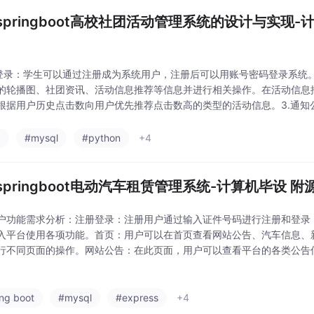
springboot高校社团活动管理系统的设计与实现-计
1
册登录：学生可以通过注册成为系统用户，注册后可以用账号密码登录系统。
的轮播图、社团资讯、活动信息推荐等信息并进行相关操作。在活动信息
根据用户历史点击数向用户优先推荐点击数高的类型的活动信息。3.通知
站公告、关于我们、联系方式、网站介绍等信息。4.社团资讯：用户可以
情并可以进
a
#mysql
#python
+4
pringboot电动汽车租赁管理系统-计算机毕设 附源码
户功能需求分析：注册登录：注册用户通过输入证件号码进行注册和登录
入平台使用各项功能。首页：用户可以在首页查看网站公告、汽车信息、
行不同页面的操作。网站公告：在此页面，用户可以查看平台的各类公告
联系方式、网站介绍等内容，确保了解平台的重要信息。汽车信息：用户
括车辆品牌、车牌号
ing boot
#mysql
#express
+4