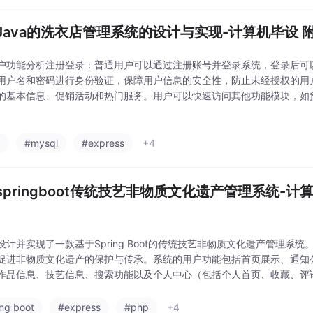
Java的洗衣店管理系统的设计与实现-计算机毕设 附源
户功能分析注册登录：普通用户可以通过注册账号并登录系统，登录后可
用户名和密码进行身份验证，保障用户信息的安全性，防止未经授权的用
的基本信息、促销活动和热门服务。用户可以快速访问其他功能模块，如
网站公告用于展示洗衣店的最新动态、节假日营业时间和特别优惠活动，
知。新闻资讯:
a
#mysql
#express
+4
springboot传统技艺非物质文化遗产管理系统-计算
设计并实现了一款基于Spring Boot的传统技艺非物质文化遗产管理系
促进非物质文化遗产的保护与传承。系统的用户功能包括首页展示、通知
作品信息、技艺信息、搜索功能以及个人中心（包括个人首页、收藏、评
和管理相关信息，参与非遗文化的互动与交流。管理员端则具有更为全面
手工艺人
ing boot
#express
#php
+4