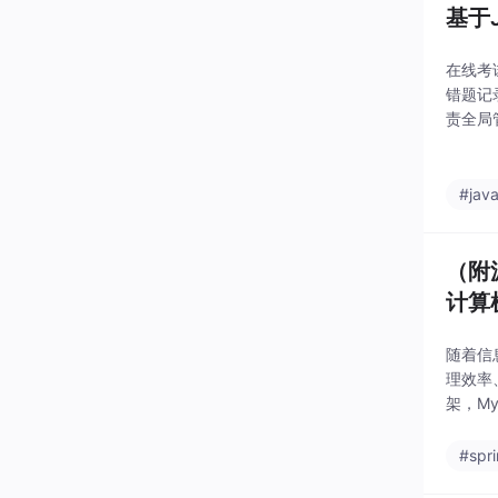
基于
在线考
错题记
责全局
配，提
术环境
#jav
（附
计算机
随着信
理效率
架，M
览、活
理等后
#spr