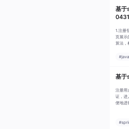
基于
043
1.注
页展示
算法，
布的网
讯的详
#jav
基于s
注册用
证，进
便地进
我们、
息，包
#spr