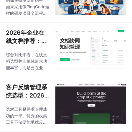
例如在研发型组织中，
扯皮
划迭代、跟踪任务、管
如果采用像PingCode这
理缺陷、报表导出、权
样的研发项目全流程管
限审计、预算核查等。
理系统，在迁移缺陷与
实施阶段应设立项目经
迭代数据时，必须先由
理与实施顾问角色，明
2026年企业在
研发负责人确认状态流
确里程碑：环境搭建、
转逻辑，再由IT执行批
线文档推荐：8
权限模型、流程与模板
量映射，否则敏捷统计
大主流系统优缺
配置、集成开发、数据
数据会出现偏差。只有
综合对比来看，在线文
迁移、用户培训、试运
点调研报告
将“数据归属权”“数据解
档选型并非单纯追求功
行与正式上线。建议以
释权”“数据质量责任”明
能丰富，而是要在业务
维度+权重的方式评
确到岗位，并建立验收
协同效率与企业安全基
估：功能
标准与追责机制，才能
线之间找到平衡。如果
在系统切换前完成高质
客户反馈管理系
企业侧重跨国协作，海
量数据迁移，避免上线
外主流系统表现稳健；
统选型：2026
后反复返工与内部冲
若更看重本土化集成与
年10款主流工具
突。同样，对于通用项
等保合规，国产头部系
选对工具是需求管理成
目管理场景，若使用如
对比测评
统则是首选。建议企业
功的一半。优秀的收集
Worktile等平台，
在决策前，基于自身敏
工具不仅要能承载反
感情报量与组织架构复
馈，更要具备高效的清