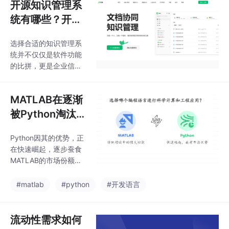
开源知识管理系
统有哪些？开源
与非开源知识库
选择合适的知识管理系
系统汇总
统并不仅仅是软件功能
的比拼，更是企业信息
化战略与团队协作方式
的映射。开源方案为企
MATLAB在逐渐
业带来了灵活性和可控
性，而非开源系统则在
被Python淘汰
稳定性与服务支持方面
吗
更具优势。无论你是初
Python因其的优势，正
创企业还是大型组织，
在快速崛起，逐步蚕食
都应结合自身规模、预
MATLAB的市场份额。
算、安全性与扩展性等
尤其在人工智能、数据
因素，权衡开源知识管
分析和科学计算等领
#matlab
#python
#开发语言
理系统与商业化解决方
域，Python的优势愈发
案的优劣。希望本文的
明显。例如，Python拥
汇总与对比，能为你的
有NumPy、SciPy、Ma
流动性需求如何
企业构建高效、可持续
tplotlib、Pandas、Ten