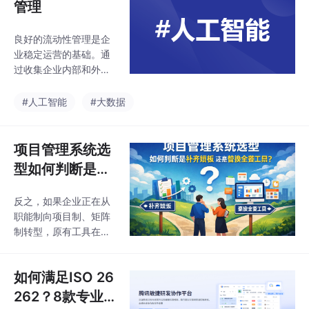
管理
的知识管理体系提供参
sorFlow等强大的科学与
考。常见问题解答（FA
工程计算库，几乎可以
Q）1. 开源知识
良好的流动性管理是企
完全替代MATLAB的核
业稳定运营的基础。通
心功能，并能更好地支
过收集企业内部和外部
持跨平台部署与系统集
的现金流数据、市场数
成。/wp:image。
据和宏观经济数据，企
#人工智能
#大数据
业可构建数据驱动模
型，实现对流动性需求
的精准预测和管理。现
项目管理系统选
金流预测是流动性管理
型如何判断是补
的核心手段之一，通过
齐短板还是替换
预测未来资金流入和流
反之，如果企业正在从
全套工具
出的规模和时间，可以
职能制向项目制、矩阵
提前做出资金安排。此
制转型，原有工具在流
外，云计算、大数据分
程、权限和数据模型上
析、人工智能技术的应
存在结构性限制，全量
用也日渐普遍，这些技
如何满足ISO 26
替换反而更符合长期目
术能有效提高资金预测
标。管理目标的清晰
262？8款专业
的准确性，助力企业实
度，决定了选型路径的