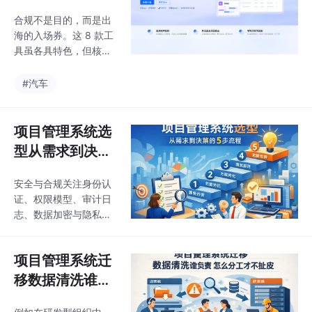
现流动性管理的数字化
汽车需求管理软
理性程度。Gartner 在
转型。流动性管理的目
合规不是目的，而是出
件选型建议
其 2023 年的项目与工
标
海的入场券。这 8 款工
作管理市场研究中指
具虽各具特色，但核心
出，超过三分之一的系
逻辑都在于实现需求、
统失败案例，源于过早
开发、测试到发布的端
#汽车
引入复杂平台而非工具
到端追溯。选型时，建
本身问题。相比之下，
议大型主机厂优先考虑
补齐短板的方式通常可
集成能力更强的PingCo
项目管理系统选
以在保留核心系统的前
de或IBM DOORS，而
型从需求到决策
提下，引入新的能力模
对于追求快速交付的 Ti
块，降低迁移风险。但
的 5 步流程
er 1 供应商，Jira与TAP
如果工具之
安全与合规关注身份认
D的组合更具灵活性。2
证、权限模型、审计日
026 年，请务必在合规
志、数据加密与隐私保
审计到来之前，完成工
护；请梳理项目经理、
具链的体系化升级，为
产品经理、研发工程
您的汽车全球化之路筑
项目管理系统迁
师、测试工程师、运
起牢固的技术护城河。
维、安全审计、财务与
移数据清洗谁负
法务等角色的关键用
责怎么分工才不
例，例如创建项目、规