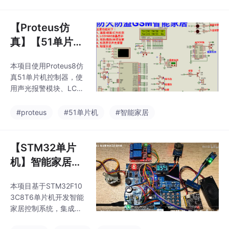
雾传感器模块、按键模
软件部分完成了协议初
块、PCF8591 ADC模
始化、参数设置、数据
块、红外检测模块等。
【Proteus仿
采集与显示等核心功
主要功能：系统运行
能，
真】【51单片
后，LCD1602显示温度
机】防火防盗GS
和MQ2烟雾传感器检测
本项目使用Proteus8仿
M智能家居设计
的温度及烟雾浓度；当
真51单片机控制器，使
检测温度或烟雾浓度高
用声光报警模块、LCD1
于设置的温度或烟雾阈
602显示模块、DS18B2
值，则声光报警。可通
0温度、烟雾传感器模
#proteus
#51单片机
#智能家居
过按键K3进入阈值设置
块、按键模块、PCF85
模式，K1和K2进行加减
91 ADC模块、红外检测
调节，K4确定。
模块等。主要功能：系
【STM32单片
统运行后，LCD1602显
机】智能家居语
示温度和MQ2烟雾传感
音控制系统
器检测的温度及烟雾浓
本项目基于STM32F10
度；当检测温度或烟雾
3C8T6单片机开发智能
浓度高于设置的温度或
家居控制系统，集成多
烟雾阈值，则声光报
种传感器和执行器模
警。可通过按键K3进入