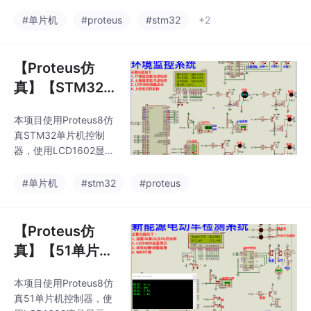
块、红外传感器、蜂鸣
和烟雾浓度和对应的阈
器、DS18B20温度传感
#单片机
#proteus
#stm32
+2
值；还显示了对应设备
器，风扇LED、语音识
的状态和系统工作模式
别模块等。主要功能：
等；默认系统位自动模
系统运行后，OLED显
【Proteus仿
式，可通过K
示动画效果，一段时间
真】【STM32
后静止。当到达指定时
单片机】基于多
间时开启闹钟，系统需
本项目使用Proteus8仿
传感器的环境监
感应到有人后，此时可
真STM32单片机控制
通过K4键或语音关闭闹
控系统
器，使用LCD1602显示
铃。系统感应到有人
模块、DHT11温湿度、
后，OLED显示测量的
DS18B20温度传感器、
#单片机
#stm32
#proteus
人体体温、时间、LED
土壤湿度、光照传感
和风扇的开关状态；此
器、CO2和风速传感
时可通过语音开关LED
器、风速、加热加湿、
【Proteus仿
和风扇；
补光等控制器等。主要
真】【51单片
功能：系统运行后，LC
机】基于物联网
D1604显示传感器检测
本项目使用Proteus8仿
新能源电动车检
的环境温湿度、土壤温
真51单片机控制器，使
湿度、光照强度、CO2
测系统设计