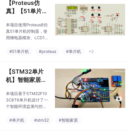
【Proteus仿
真】【51单片
机】植保机器人
本项目使用Proteus8仿
系统设计
真51单片机控制器，使
用继电器模块、LCD16
02模块、红外寻迹模
块、电机驱动模块、SR
#51单片机
#proteus
#单片机
+2
04超声波模块、水位传
感器模块等。主要功
能：植保机器人能够实
【STM32单片
现红外线寻迹超声波避
机】智能家居控
障，能够前进后退转
制系统设计--机
弯，在一开始没有找到
本项目基于STM32F10
智云
轨迹时水泵不喷洒，找
3C8T6单片机设计了一
到轨迹后，水泵喷洒，
个智能环境监测与控制
在遇到障碍物倒退是水
系统。系统通过多种传
泵停止喷洒，回到轨迹
感器（温湿度、空气质
#单片机
#stm32
#智能家居
后水泵开始喷洒，当水
量、光照）采集环境数
箱中没有水时，机器人