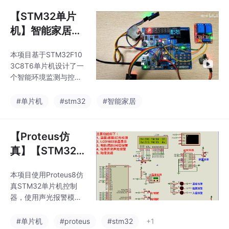
据，并在OLED屏上实
停止运行，加满水后继
时显示。具备自动和手
【STM32单片
续运行，直到喷洒完成
动两种控制模式：自动
后，机
机】智能家居控
模式下根据预设阈值控
制系统设计--机
制空调、窗户和灯光；
本项目基于STM32F10
智云
手动模式可通过按键直
3C8T6单片机设计了一
接操控设备。系统通过E
个智能环境监测与控制
SP8266模块将数据上
系统。系统通过多种传
传至机智云平台，实现
感器（温湿度、空气质
#单片机
#stm32
#智能家居
远程监控和设备控制。
量、光照）采集环境数
软件部分完成了协议初
据，并在OLED屏上实
始化、参数设置、数据
时显示。具备自动和手
【Proteus仿
采集与显示等核心功
动两种控制模式：自动
能，
真】【STM32
模式下根据预设阈值控
单片机】防火防
制空调、窗户和灯光；
本项目使用Proteus8仿
盗GSM智能家居
手动模式可通过按键直
真STM32单片机控制
接操控设备。系统通过E
设计
器，使用声光报警模
SP8266模块将数据上
块、LCD1602显示模
传至机智云平台，实现
块、DS18B20温度、烟
#单片机
#proteus
#stm32
+1
远程监控和设备控制。