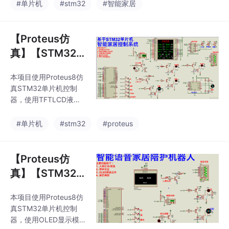
块，实现环境监测与设
#单片机
#stm32
#智能家居
阈值设置模式，K1和K2
备联动。系统通过OLE
进行加减调节，K4确
D实时显示温湿度、光
定。
照和烟雾数据，支持自
【Proteus仿
动/手动/语音三种控制
真】【STM32
模式：自动模式下根据
单片机】基于ST
预设阈值自动控制空
本项目使用Proteus8仿
M32的智能家居
调、窗户和灯光；手动
真STM32单片机控制
模式通过按键独立控制
控制系统
器，使用TFTLCD液
各设备；语音模式采用
晶、DHT11温湿度、直
ASRONE模块实现声控
流电机驱动、声光报
#单片机
#stm32
#proteus
功能。所有数据通过ES
警、PCF8591 AD模
P8266上传至机智云平
块、按键模块、光线、
台，支持远程监控与设
PM2.5烟雾传感器、人
【Proteus仿
置。系统设计注重多模
体红外传感器、语音识
真】【STM32
别、继电器控制模块
单片机】智能语
等。主要功能：系统运
本项目使用Proteus8仿
音家居陪护机器
行后，TFTLCD液晶显
真STM32单片机控制
示传感器检测的温湿
人
器，使用OLED显示模
度、光线强度、PM2.5