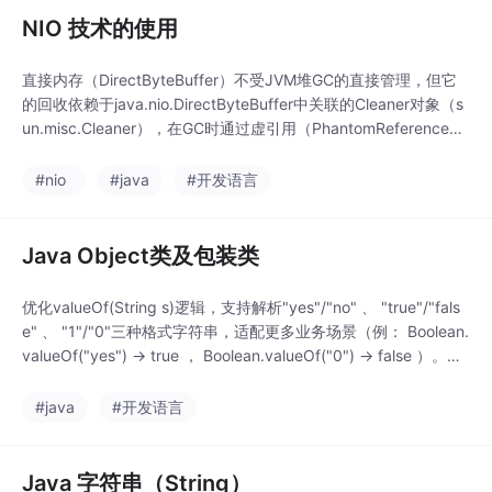
NIO 技术的使用
直接内存（DirectByteBuffer）不受JVM堆GC的直接管理，但它
的回收依赖于java.nio.DirectByteBuffer中关联的Cleaner对象（s
un.misc.Cleaner），在GC时通过虚引用（PhantomReference）
触发Deallocator来释放本地内存。· 边缘触发（ET） vs 水平触发
（LT）：Java NIO的Selector采用水平触发，即只要缓
#nio
#java
#开发语言
Java Object类及包装类
优化valueOf(String s)逻辑，支持解析"yes"/"no" 、 "true"/"fals
e" 、 "1"/"0"三种格式字符串，适配更多业务场景（例： Boolean.
valueOf("yes") → true ， Boolean.valueOf("0") → false ）。优
化引用比较优先级，先判断对象引用是否相同（ == ），再执行eq
uals逻辑，平均减少 15% 的比较耗时
#java
#开发语言
Java 字符串（String）