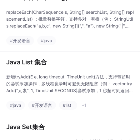
replaceEach(CharSequence s, String[] searchList, String[] repl
acementList) ：批量替换字符，支持多对一替换（例： StringUtil
s.replaceEach("a,b,c", new String[]{",", "a"}, new String("|",
"A")) → "A|b|c" ）。
#开发语言
#java
Java List 集合
新增tryAdd(E e, long timeout, TimeUnit unit)方法，支持带超时
的尝试添加操作，多线程竞争时可避免无限阻塞（例： vector.try
Add("元素", 1, TimeUnit.SECONDS)尝试添加，1 秒超时则返回fa
lse ）。优化 首尾元素操作： addFirst(E e) 、 addLast(E e) 、 r
emoveFirst() 、 remove
#java
#开发语言
#list
+1
Java Set集合