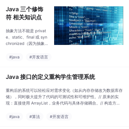
[i]);// 默认: [0, 0, 0]
Java 三个修饰
符 相关知识点
抽象方法不能是 privat
e、static、final 或 syn
chronized（因为抽象
方法需要被子类覆盖，
而 private 不可见，sta
#java
#开发语言
tic 属于类，final 禁止
重写，synchronized 是
方法实现层面的修饰，
Java 接口的定义重构学生管理系统
没有方法体则无意
义）。final 类中不能有
重构后的系统可以轻松应对需求变化（如从内存存储改为数据库存
abstract 方法 ❌ final
储），同时极大提升了代码的可测试性和可维护性。// 原来的实
类不可被继承，而抽象
现：直接使用 ArrayList，业务代码与具体存储耦合。// 构造方
方法必须靠子类实现，
法、getter/setter 省略。// 重构后：实现 StudentService 接
矛盾。abstract static
口。// 通过构造方法注入具体的实现（依赖注入）// 静态方法：创
#java
#算法
#开发语言
建默认的内存实现。// 默认方法：检查学生是否成年。