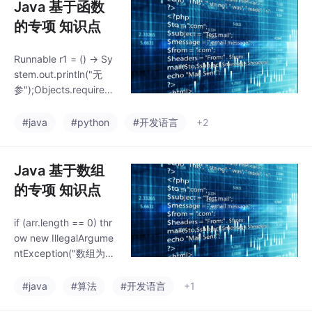
Java 基于函数
的专项 知识点
Runnable r1 = () -> Sy
stem.out.println("无
参");Objects.requireN
onNull(data, "数据不能
为空");// 不影响原始引
#java
#python
#开发语言
+2
用。System.out.println
("整数: " + num);Syste
m.out.println("小数: " +
Java 基于数组
num);System.out.printl
的专项 知识点
n("类加载时执行");Syst
em.out
if (arr.length == 0) thr
ow new IllegalArgume
ntException("数组为
空");// 默认: [null, null]
System.out.println("索
#java
#算法
#开发语言
+1
引 " + i + ": " + nums