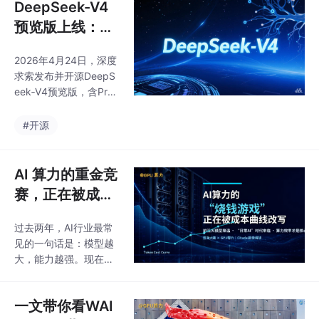
DeepSeek-V4
预览版上线：开
启百万上下文普
2026年4月24日，深度
惠时代
求索发布并开源DeepS
eek‑V4预览版，含Pr
o、Flash两款模型，原
生支持**百万token上
#开源
下文**。Pro为1.6T参数
旗舰版，Flash为高效轻
量版，推理更快、成本
AI 算力的重金竞
更低。模型在Agent、
赛，正在被成本
世界知识、推理性能上
曲线改写———
领跑国内开源领域，Pro
过去两年，AI行业最常
从Citadel报告
接近顶级闭源模型水
见的一句话是：模型越
平。凭借混合注意力架
看，前沿大模型
大，能力越强。现在另
构，长上下文算力与缓
降温，“日常AI”
一个更现实的问题正浮
存成本大幅下降，百万
出水面：模型再强，如
时代来临，算力
上下文成为官方标配。
一文带你看WAI
果企业用不起、跑不
同步上线API，支持思考
效率才是核心竞