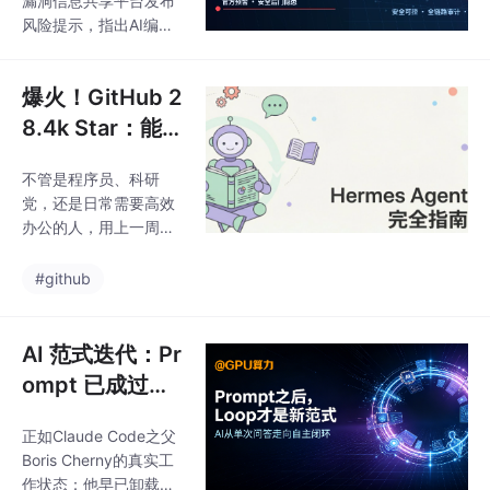
漏洞信息共享平台发布
务数据等资产外泄风
风险提示，指出AI编程
险。行业正从追求效率
工具ClaudeCode（2.1.
转向安全管控，企业需
91-2.1.196版本）存在
建立AI工具审计机制，
爆火！GitHub 2
安全后门隐患，可能未
平衡开发效率与数据安
经用户同意回传敏感信
8.4k Star：能自
全。未来AI编程工具竞
息。随着AI编程工具深
我进化的AI分身
争将聚焦可信度、私有
度参与软件开发流程，
不管是程序员、科研
化部署等企业级需求，
Hermes Agen
企业面临核心代码、业
党，还是日常需要高效
合规使用A
t，越用越懂你
务数据等资产外泄风
办公的人，用上一周就
险。行业正从追求效率
会发现：它能记住你的
转向安全管控，企业需
习惯、自动优化技能，
#github
建立AI工具审计机制，
甚至帮你搞定终端操
平衡开发效率与数据安
作、代码生成、网页搜
全。未来AI编程工具竞
索等琐事，彻底解放双
AI 范式迭代：Pr
争将聚焦可信度、私有
手。它的核心价值，在
ompt 已成过
化部署等企业级需求，
于“与你共同成长”：用
合规使用A
去，自主 Loop
得越久，它越懂你的需
正如Claude Code之父
循环开启 AI 全
求、贴合你的风格，从
Boris Cherny的真实工
一个普通的AI工具，逐
新阶段
作状态：他早已卸载本