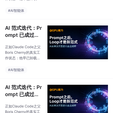
渐变成你的“数字分身”
地IDE，日常无需手写代
——帮你处理琐事、辅
码、无需输入Prompt，
#AI智能体
助决策、甚至替你完成
数百个AI Agent依托Lo
重复的工作，让你把精
op系统并行作业，自动
力放在更有价值的事情
扫描GitHub问题、监控
AI 范式迭代：Pr
上。而且它开源免费、
项目CI故障、处理用户
部署灵活，无论是5
ompt 已成过
反馈，仅遇到系统无法
去，自主 Loop
决策的复杂问题时，才
正如Claude Code之父
循环开启 AI 全
需要人工介入。Loop范
Boris Cherny的真实工
式的普及，标志着AI正
新阶段
作状态：他早已卸载本
式走出「单次问答、人
地IDE，日常无需手写代
工驱动」的工具时代，
码、无需输入Prompt，
#AI智能体
迈入「自主迭代、闭环
数百个AI Agent依托Lo
运转、无人值守」的工
op系统并行作业，自动
业
扫描GitHub问题、监控
AI 范式迭代：Pr
项目CI故障、处理用户
ompt 已成过
反馈，仅遇到系统无法
去，自主 Loop
决策的复杂问题时，才
正如Claude Code之父
循环开启 AI 全
需要人工介入。Loop范
Boris Cherny的真实工