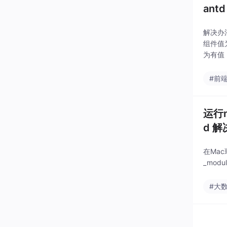
ant
解决办法
组件值
为有值，
#前
运行np
d 
在Mac
_mod
#大