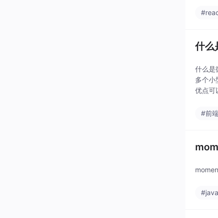
#reac
什么
什么是
多个小
优点可
框架，
#前
mo
mome
#java