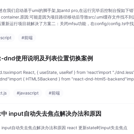
在我们启动基于umi的脚手架,如antd pro,在运行完毕后控制台报如下错误：Erro
t in container.原因:可能是因为项目路径移动后导致src/.umi缓存文
后重新运行项目就解决了方案二：关闭mfsu功能，在config/config.ts中
script
#前端
act-dnd使用说明及列表位置切换案例
tsximport React, { useState, useRef } from 'react'import "./dnd.les
-dnd"import { HTML5Backend } from "react-dnd-html5-backend"impo
t.js
#javascript
#前端
ct中 input自动失去焦点解决办法和原因
t中 input自动失去焦点解决办法和原因 react 更新state时input失去焦点