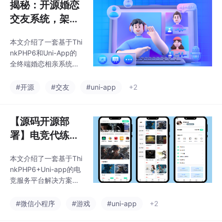
揭秘：开源婚恋
交友系统，架构
设计与核心功能
本文介绍了一套基于Thi
实现
nkPHP6和Uni-App的
全终端婚恋相亲系统，
支持APP、公众号、小
程序、H5和PC五端同
#开源
#交友
#uni-app
+2
步。系统采用分层架构
设计，包含多级认证体
系、媒婆推广、门店加
【源码开源部
盟、实时音视频等功能
署】电竞代练护
模块，通过JWT实现跨
航陪玩小程序：
终端认证同步。技术实
本文介绍了一套基于Thi
全游戏服务平台
现上利用Workerman构
nkPHP6+Uni-app的电
建即时通讯服务，采用
完整解决方案
竞服务平台解决方案。
混合推荐算法提升匹配
（附宝塔部署教
该系统支持微信小程
效率，并通过数据库优
序、H5、APP等多端同
程）
#微信小程序
#游戏
#uni-app
+2
化、缓存策略等措施保
步，适用于游戏代练、
障系统性能。该系统支