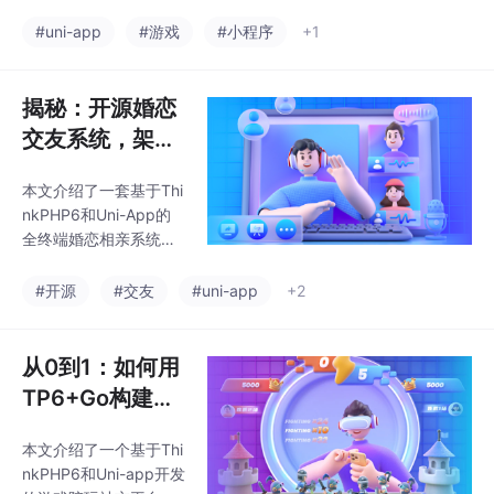
案，支持多端适配（微
供了常见问题排查指
信、H5、PC、AP
#uni-app
#游戏
#小程序
+1
南。相比SaaS方案，这
P）。系统采用分层架
套开源系统支持深度定
构设计，包含老板端、
制，适合教育机构和个
店员端、打手端等角色
揭秘：开源婚恋
人开发者低成本启动知
模块，通过权限控制实
识付费业
交友系统，架构
现业务隔离。关键技术
设计与核心功能
包括多端适配方案、Re
本文介绍了一套基于Thi
实现
dis队列处理高并发、B
nkPHP6和Uni-App的
Crypt数据加密等安全
全终端婚恋相亲系统，
机制，适用于代练公
支持APP、公众号、小
司、游戏主播等多种业
程序、H5和PC五端同
#开源
#交友
#uni-app
+2
务场景，提供订单管
步。系统采用分层架构
理、营销推广、收益结
设计，包含多级认证体
算等核心功能，实现业
系、媒婆推广、门店加
从0到1：如何用
务自动化和私域流量运
盟、实时音视频等功能
TP6+Go构建一
模块，通过JWT实现跨
个支持万人同时
终端认证同步。技术实
本文介绍了一个基于Thi
在线的游戏陪玩/
现上利用Workerman构
nkPHP6和Uni-app开发
建即时通讯服务，采用
线下搭子/语音