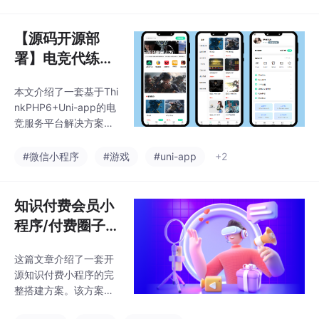
步，适用于游戏代练、
开源项目旨在为开发者
陪玩、电竞教学等场
提供参考，帮助快速构
景。技术架构采用Uni-a
【源码开源部
建类似服务平台。
pp实现跨端开发，后端
署】电竞代练护
使用ThinkPHP6框架，
航陪玩小程序：
具备完整的订单状态
本文介绍了一套基于Thi
全游戏服务平台
机、Redis抢单机制和佣
nkPHP6+Uni-app的电
金结算体系。部署方案
完整解决方案
竞服务平台解决方案。
基于宝塔面板，支持快
（附宝塔部署教
该系统支持微信小程
速上线运营。系统优势
序、H5、APP等多端同
程）
#微信小程序
#游戏
#uni-app
+2
包括多端适配、全游戏
步，适用于游戏代练、
品类支持、完善的订单
陪玩、电竞教学等场
管理和安全机制，适合
景。技术架构采用Uni-a
知识付费会员小
游戏
pp实现跨端开发，后端
程序/付费圈子系
使用ThinkPHP6框架，
统——课程兑换
具备完整的订单状态
这篇文章介绍了一套开
码+会员体系完
机、Redis抢单机制和佣
源知识付费小程序的完
金结算体系。部署方案
整实战，开源运
整搭建方案。该方案基
基于宝塔面板，支持快
营级方案
于PHP+Uniapp开发，
速上线运营。系统优势