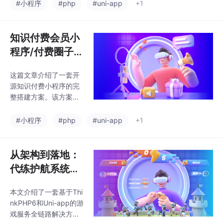
包含视频课程、会员系
#小程序
#php
#uni-app
+1
包括多端适配、全游戏
统、分销返佣等核心功
品类支持、完善的订单
能，支持多端适配。文
管理和安全机制，适合
章详细讲解了从服务器
知识付费会员小
游戏
配置（宝塔面板安装、
程序/付费圈子系
PHP扩展）、数据库部
统——课程兑换
署到前后端对接的全流
这篇文章介绍了一套开
码+会员体系完
程，重点演示了兑换码
源知识付费小程序的完
生成、限免活动、会员
整实战，开源运
整搭建方案。该方案基
体系等运营功能，并提
营级方案
于PHP+Uniapp开发，
供了常见问题排查指
包含视频课程、会员系
#小程序
#php
#uni-app
+1
南。相比SaaS方案，这
统、分销返佣等核心功
套开源系统支持深度定
能，支持多端适配。文
制，适合教育机构和个
章详细讲解了从服务器
从架构到落地：
人开发者低成本启动知
配置（宝塔面板安装、
识付费业
代练护航系统如
PHP扩展）、数据库部
何用 TP6+Uni-
署到前后端对接的全流
本文介绍了一套基于Thi
app 实现多端一
程，重点演示了兑换码
nkPHP6和Uni-app的游
生成、限免活动、会员
体化
戏服务全链路解决方
体系等运营功能，并提