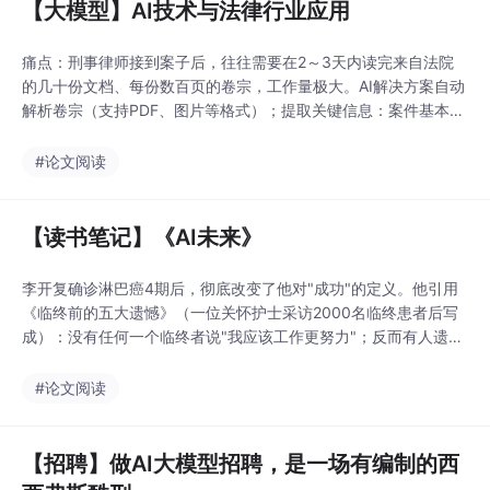
【大模型】AI技术与法律行业应用
痛点：刑事律师接到案子后，往往需要在2～3天内读完来自法院
的几十份文档、每份数百页的卷宗，工作量极大。AI解决方案自动
解析卷宗（支持PDF、图片等格式）；提取关键信息：案件基本情
况、当事人信息、时间线；自动检索相关法条与案例；支持模拟法
庭问答、辅助生成答辩状。
#论文阅读
【读书笔记】《AI未来》
李开复确诊淋巴癌4期后，彻底改变了他对"成功"的定义。他引用
《临终前的五大遗憾》（一位关怀护士采访2000名临终患者后写
成）：没有任何一个临终者说"我应该工作更努力"；反而有人遗
憾"我工作占用了太多时间"。没有做真正热爱的事太在意他人眼光
没有与爱的人多相处没有勇气表达真实自我工作挤占了生命中最重
#论文阅读
要的东西AI替代重复性工作，恰恰是人类重新追问"活着为了什
么"的契机。“我们都经历过高速行驶时的急转弯—
【招聘】做AI大模型招聘，是一场有编制的西