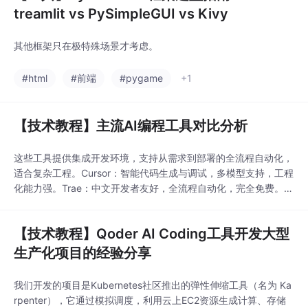
treamlit vs PySimpleGUI vs Kivy
其他框架只在极特殊场景才考虑。
#html
#前端
#pygame
+1
【技术教程】主流AI编程工具对比分析
这些工具提供集成开发环境，支持从需求到部署的全流程自动化，
适合复杂工程。Cursor：智能代码生成与调试，多模型支持，工程
化能力强。Trae：中文开发者友好，全流程自动化，完全免费。C
odeBuddy (腾讯)：全栈AI IDE，覆盖产品-设计-研发-部署全流
程，微信生态集成好。Kiro (亚马逊)：智能体驱动开发，擅长从需
【技术教程】Qoder AI Coding工具开发大型
求规约（Spec）到生产的流程。通义灵码 (阿里云)：企业级全链
路智能助手
生产化项目的经验分享
我们开发的项目是Kubernetes社区推出的弹性伸缩工具（名为 Ka
rpenter），它通过模拟调度，利用云上EC2资源生成计算、存储