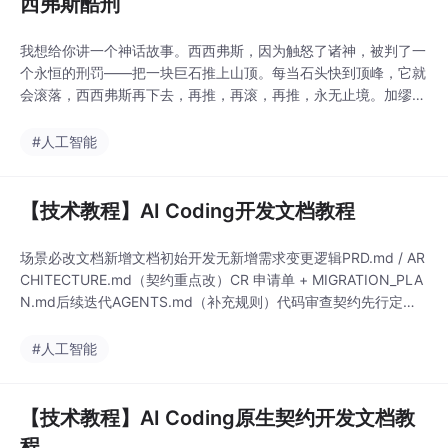
西弗斯酷刑
我想给你讲一个神话故事。西西弗斯，因为触怒了诸神，被判了一
个永恒的刑罚——把一块巨石推上山顶。每当石头快到顶峰，它就
会滚落，西西弗斯再下去，再推，再滚，再推，永无止境。加缪
说，我们必须想象西西弗斯是幸福的。但加缪没有做过AI大模型的
招聘。如果他做过，他会把这句话吞回去。
#人工智能
【技术教程】AI Coding开发文档教程
场景必改文档新增文档初始开发无新增需求变更逻辑PRD.md / AR
CHITECTURE.md（契约重点改）CR 申请单 + MIGRATION_PLA
N.md后续迭代AGENTS.md（补充规则）代码审查契约先行定边
界，变更申请当刹车，审查记录做错题本，Codex 只管照契约执
行。规模裁剪建议：小型项目/个人开发：CR 申请单可简化为在 T
#人工智能
ASK_PLAN.md 里加一行备注，但 REVIEW_
【技术教程】AI Coding原生契约开发文档教
程