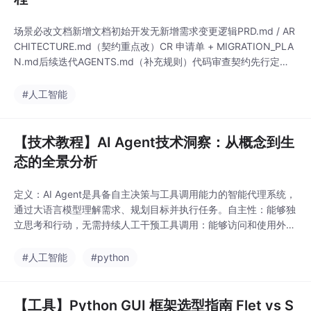
场景必改文档新增文档初始开发无新增需求变更逻辑PRD.md / AR
CHITECTURE.md（契约重点改）CR 申请单 + MIGRATION_PLA
N.md后续迭代AGENTS.md（补充规则）代码审查契约先行定边
界，变更申请当刹车，审查记录做错题本，Codex 只管照契约执
行。规模裁剪建议：小型项目/个人开发：CR 申请单可简化为在 T
#人工智能
ASK_PLAN.md 里加一行备注，但 REVIEW_
【技术教程】AI Agent技术洞察：从概念到生
态的全景分析
定义：AI Agent是具备自主决策与工具调用能力的智能代理系统，
通过大语言模型理解需求、规划目标并执行任务。自主性：能够独
立思考和行动，无需持续人工干预工具调用：能够访问和使用外部
工具、API和资源记忆管理：具备短期工作记忆和长期持久记忆环
境适应：能够感知环境变化并调整自身行为多模态交互：支持文
#人工智能
#python
本、图像、音频等多种交互方式特性AI Agent预定义Workflow决
策机制自主决策，动态调整基于预
【工具】Python GUI 框架选型指南 Flet vs S