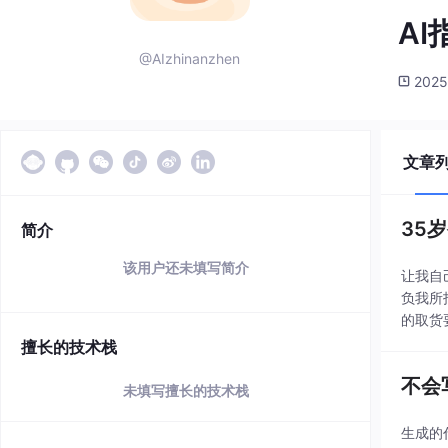
AI
@AIzhinanzhen
2025
文章
35
简介
该用户还未填写简介
让我自
负我所
的取货
行。我
擅长的技术栈
不会
未填写擅长的技术栈
生成的