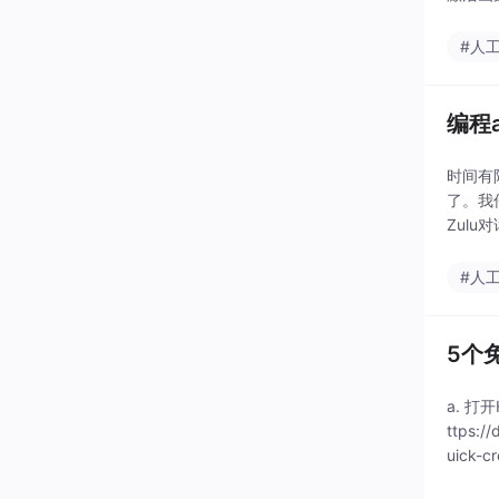
降低，
#人
编程
时间有
了。我
Zulu
结构清
#人
5个
a. 打开H
ttps:/
uick-