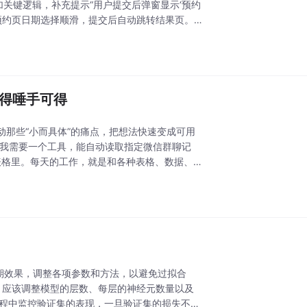
加关键逻辑，补充提示“用户提交后弹窗显示‘预约
预约页日期选择顺滑，提交后自动跳转结果页。
变得唾手可得
那些“小而具体”的痛点，把想法快速变成可用
“我需要一个工具，能自动读取指定微信群聊记
l表格里。每天的工作，就是和各种表格、数据、
预期效果，调整各项参数和方法，以避免过拟合
型架构后，应该调整模型的层数、每层的神经元数量以及
过程中监控验证集的表现，一旦验证集的损失不再