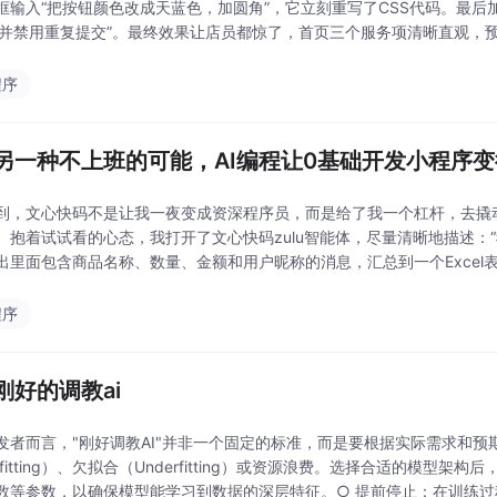
框输入“把按钮颜色改成天蓝色，加圆角”，它立刻重写了CSS代码。最后
，并禁用重复提交”。最终效果让店员都惊了，首页三个服务项清晰直观，
儿子图画本，手绘了理想中的页面：首页列洗澡
程序
另一种不上班的可能，AI编程让0基础开发小程序
到，文心快码不是让我一夜变成资深程序员，而是给了我一个杠杆，去撬动
。抱着试试看的心态，我打开了文心快码zulu智能体，尽量清晰地描述：
出里面包含商品名称、数量、金额和用户昵称的消息，汇总到一个Exce
文档处理打交道。它让我开始认真思考，或许，“不上
程序
刚好的调教ai
发者而言，"刚好调教AI"并非一个固定的标准，而是要根据实际需求和
rfitting）、欠拟合（Underfitting）或资源浪费。选择合适的模
数等参数，以确保模型能学习到数据的深层特征。○ 提前停止：在训练