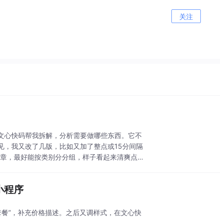
关注
文心快码帮我拆解，分析需要做哪些东西。它不
见，我又改了几版，比如又加了整点或15分间隔
文章，最好能按类别分分组，样子看起来清爽点就
小程序
套餐”，补充价格描述。之后又调样式，在文心快