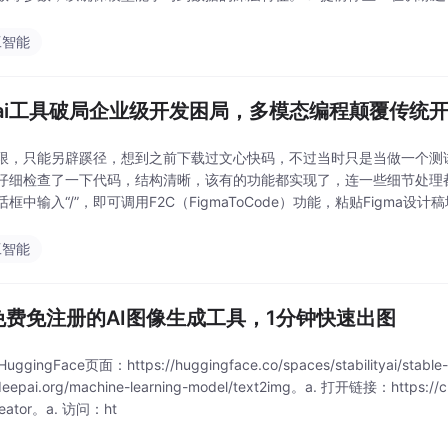
就停止训练，以防模型在训练集上
工智能
ai工具破局企业级开发困局，多模态编程颠覆传统
限，只能另辟蹊径，想到之前下载过文心快码，不过当时只是当做一个测
仔细检查了一下代码，结构清晰，该有的功能都实现了，连一些细节处理
对话框中输入“/”，即可调用F2C（FigmaToCode）功能，粘贴Figma
晰、语义合理的前端代码。文心快
工智能
免费免注册的AI图像生成工具，1分钟快速出图
uggingFace页面：https://huggingface.co/spaces/stabilityai/stab
/deepai.org/machine-learning-model/text2img。a. 打开链接：https://cre
creator。a. 访问：ht