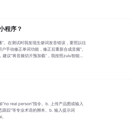
出小程序？
播”。在测试时我发现生僻词发音错误，要照以往
加用户手动修正单词功能，修正后重新合成音频”。
建议“将音频切片预加载”，我按照zulu智能体
时添加“no real person”指令。b. 上传产品图或输入
态跟踪”等专业术语的脚本。b. 输入提示词
ai。