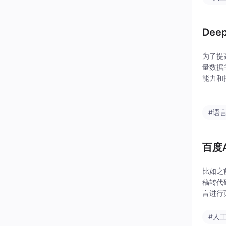
De
为了提
量数据
能力和推
er，类
#语
百度
比如之
稿转代
言进行
需求，
#人