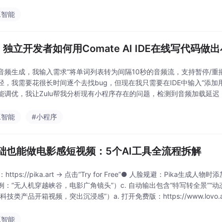
工智能
！独立开发者如何用Comate AI IDE在线写代码做
音频生成，我输入需求“将单词列表转为间隔10秒的音频流，支持暂停/重
径，我需要花很长时间逐个去找bug，但现在我只需要在IDE中输入“添
能调优，我让Zulu帮我分析现有小程序存在的问题，检测到音频加载延迟，
进行了修改。就这样，72小时后，我
工智能
#小程序
础也能做电影感短视频：5个AI工具全流程拆解
：https://pika.art → 点击“Try for Free”● 人脸规避：Pika生成人物
例：“无人机穿越峡谷，电影广角镜头”）c. 自动输出包含“特写转全景”“动
科技类产品开箱视频，突出沉浸感”）a. 打开免费版：https://www.lovo.
工智能