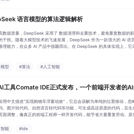
epSeek 语言模型的算法逻辑解析
高数据质量，DeepSeek 采用了 数据清理和去重技术，避免重复数据
的干扰。随着大模型技术的飞速发展，DeepSeek 作为一款强大的 AI 
理能力，在众多 AI 产品中脱颖而出。在 DeepSeek 的具体实现上，它采用
似于 GPT-4 或 LLaMA2 这类大模型，但在架构设计和训
言模型
#算法
#人工智能
AI工具Comate IDE正式发布，一个前端开发者的
前用中文描述"实现购物车浮窗动效"，它总会误解为单纯的位置移动，忽
码、图片转代码、自然语言转代码等功能，可生成高还原度的代码，且生
页面调整，像真正的前端工程师一样开发代码，能节省大量重复劳动。原
复制代码，然后再去其他工具中完成全栈开发，如今随着Co
工智能
#ide