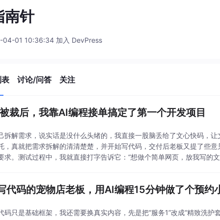
指南针
-04-01 10:36:34 加入 DevPress
列表
讨论/问答
关注
岁被裁后，我靠AI编程接单搞定了第一个开发项目
己拆解需求，说实话是没什么头绪的，我直接一股脑丢给了文心快码，让
托，真就把需求拆解的清清楚楚，并开始写代码，交付后老板又提了些意
要求。测试过程中，我就直接打字告诉它：“想做个简单网页，放我写的
的开发第一桶金说来有趣，不是常规路子，比如说猪八戒网、
写代码的宠物店老板，用AI编程15分钟做了个预约
代码只是基础框架，我还需要换真实内容，先是把“服务1”改成“精致洗护