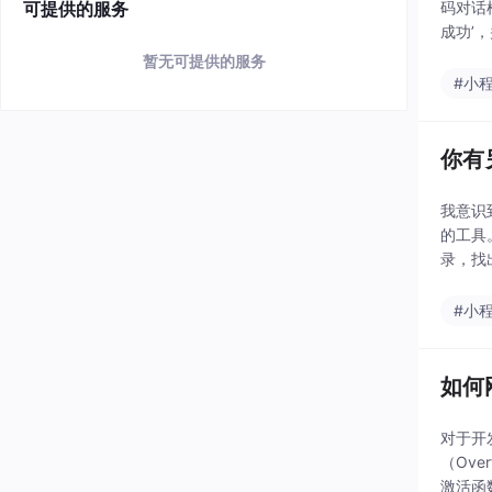
可提供的服务
码对话
成功’
我翻出
暂无可提供的服务
#小
你有
我意识
的工具
录，找
重复的
#小
如何
对于开
（Ove
激活函