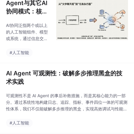
Agent与其它AI
协同模式：核心
区别与适用场景
AI协同泛指两个或以上
的人工智能组件、模型
或系统，通过信息交换
与任务分配，共同完成
一个目标的过程。其目
#人工智能
的是突破单一模型的局
限性，实现“1+1>2”的效
果。在AI语境下，Agen
AI Agent 可观测性：破解多步推理黑盒的技
t是一个具有自主性（Au
术实践
tonomy）反应性（Rea
ctivity）主动性（Pro-a
可观测性不是 AI Agent 的事后补救措施，而是其核心能力的一部
ctiveness）和社会能力
分。通过系统性地构建日志、追踪、指标、事件四位一体的可观测
（Social Ability）的软
性体系，我们不仅能破解多步推理的黑盒，实现高效调试与性能优
件实体。它能够感知环
化，更能在此基础上构建更可靠、可信、可控的智能体系统，释放
境，根据目标制定计划
AI Agent 在复杂场景中的全部潜力。
#人工智能
并执行动作，在复杂、
动态的环境中