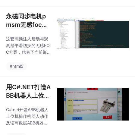
联调时组态王死活读不
码...直到去年我们团队
到PLC数据，后来发现
把CODESYS开发框架
是PC/PPI电缆的传输速
永磁同步电机p
彻底重构，现在终于能
率设成了187.5k，而组
笑着
msm无感foc驱
态王里默认是9.6k。要
动代码，启动为
说心得嘛，搞自动化就
这套高频注入启动与观
高频注入，平滑
像炒菜，PLC是灶台火
测器平滑切换的无感FO
候，组态王是摆盘造
切入观测器高速
C方案，代表了当前嵌
型，两者配合好了才能
控制，代码全部
入式电机控制领域的一
端出硬菜。这个系统最
种成熟且高效的工程实
手写开源
#html5
妙的地方在于把PLC的
践。它不仅提供了从理
硬核控制和组态王的可
论到落地的完整解决方
视化操作完美结合
案，其清晰的架构和优
用C#.NET打造A
秀的可移植性，也为广
BB机器人上位
大开发者提供了一个极
机：动作操控与
佳的学习和二次开发平
C#.net开发ABB机器人
数据读写全解析
台。对于追求高性能、
上位机操作机器人动作
高可靠性和低成本的PM
及读写数据ABB机器人
SM驱动应用，此方案无
操作类，程序包含运行
疑是一个极具价值的技