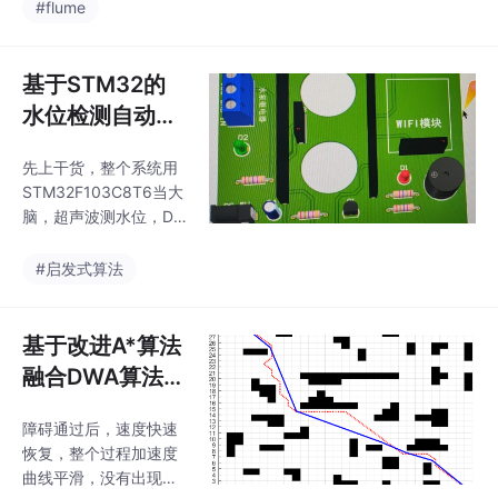
数据记录，设备报警信
#flume
术选择。
息显示，项目比较完
整，适合自己做二次开
发。在自动化控制领
基于STM32的
域，ABB机器人以其高
水位检测自动控
精度和稳定性备受青
制系统：支持水
睐。今天咱就唠唠如何
先上干货，整个系统用
位检测、水温检
用C#.NET开发ABB机器
STM32F103C8T6当大
人上位机，实现对机器
测、水泵控制，
脑，超声波测水位，DS
人动作的精准操作以及
集数据分析与远
18B20测水温，继电器
数据的高效读写。
控制水泵。今天带大家
程监控于一体
#启发式算法
用STM32搞个全自动水
位水温控制系统，手机
点两下就能远程管理，
基于改进A*算法
连阿里云都接上了，卷
融合DWA算法的
死隔壁用机械浮球的老
机器人路径规划
王！实测发现继电器物
障碍通过后，速度快速
MATLAB仿真程
理延迟有0.5秒，所以在
恢复，整个过程加速度
逻辑判断里加了软件去
序（含注释） 包
曲线平滑，没有出现突
抖，比硬件RC电路更省