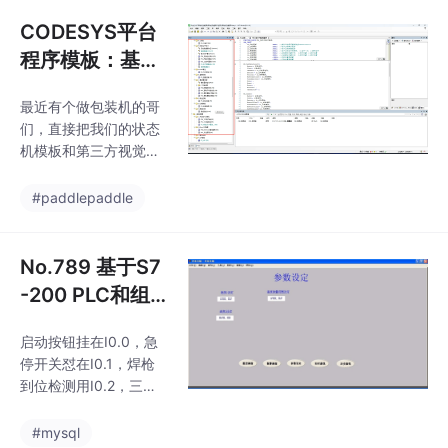
CDMC GUI最近在研究
基于LabVIEW 2017的
CODESYS平台
机器人项目，其中用到
程序模板：基于
了AMC多线程框架以及
PACKML标准化
一些很有意思的设计理
最近有个做包装机的哥
编程思路及自动
念，今天就来和大家分
们，直接把我们的状态
享分享。
化常用功能库全
机模板和第三方视觉库
开源
对接，三天就搞定了以
前要两周的开发任务。
#paddlepaddle
这个状态机骨架妙就妙
在把ISO 18435标准里
那些让人头大的状态转
No.789 基于S7
换，变成了可视化的跳
-200 PLC和组
转逻辑。工业自动化这
态王组态焊接机
行干久了，总有几个让
启动按钮挂在I0.0，急
器人控制系 带解
人头秃的瞬间：每次项
停开关怼在I0.1，焊枪
目都要重新造轮子，设
释的梯形图程
到位检测用I0.2，三个
备联调时发现程序结构
序，接线图...
工位传感器分别占I0.3-I
千奇百怪，新同事接手
0.5。说到坑点，第一次
#mysql
代码就像在破译外星密