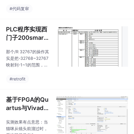
含传统A*算法...
变——这对实际电机控
钱。支持: 水位检测、水
制非常重要。地图扩展
#代码复审
温检测、水泵控制、水
性方面，实测在20x20
温水位数据分析、已连
m地图上，传统A*平均
接阿里云服务器、有手
耗时2.3秒，改进版1.7
PLC程序实现西
机端APP
秒（优化了节点扩展策
门子200smart
略）。看对比图（假装
轮询控制3台变
有图），传统路径（红
那个/R 32767的操作其
频器，涵盖Mod
色）几乎擦着障碍物
实是把-32768~32767
走，改进后的（蓝色）
bus RTU轮询、
映射到-1~1的范围，具
明显保持安全距离。DW
实时数据...
体系数要看说明书里的
A迅速计算新速度，配
量程定义。最后说个血
#retrofit
合A*的全局信息，生成
泪教训：某次现场调试
一个C形绕行轨迹，同
时频繁出现通讯中断，
时保持与静态障碍物的
最后发现是变频器参数
基于FPGA的Qu
安全距离。改进A*算法
里有个"通讯超时时
做全
artus与Vivado
间"默认设了2秒，而PL
实时图像处理技
C这边每300ms就发新
实测效果有点意思：当
术：帧间差分法
请求。这事说明书里藏
猫咪从镜头前溜过时，
在附录B的脚注里，坑
实现运动物体精