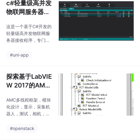
c#轻量级高并发
物联网服务器接
收程序源码（仅
这是一个基于C#开发的
仅是接收硬件数
轻量级高并发物联网服
据程序，没有w
务器接收程序，专门用
eb端，不是jav
于接收硬件设备数据并
实现实时监控管理。系
a...
#uni-app
统采用TCP Socket通信
技术，支持多设备同时
连接，具备设备管理、
探索基于LabVIE
数据采集、状态监控和I
W 2017的AMC
O控制等核心功能。
多线程框架机器
AMC多线程框架，模块
人项目
化设计，显示，采集机
器人，测试，相机，主
控分离设计框架。LabV
IEW源吗。版本是LabVI
#openstack
EW2017 VIPM插件AM